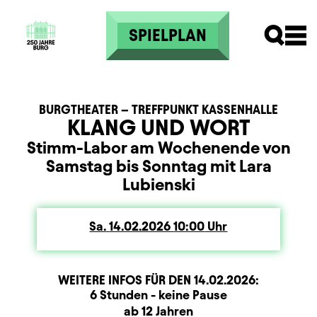
Direkt zum Inhalt
SPIELPLAN
BURGTHEATER – TREFFPUNKT KASSENHALLE
KLANG UND WORT
Stimm-Labor am Wochenende von
Samstag bis Sonntag mit Lara
Lubienski
Sa.
Samstag
14.02.2026
10:00
Uhr
WEITERE INFOS FÜR DEN
14.02.2026
:
Dauer und Pausen
Beschreibung
Information
6 Stunden - keine Pause
Zusatzinformation
ab 12 Jahren