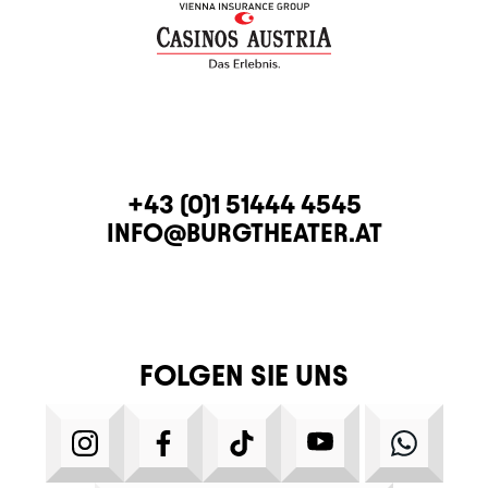
KONTAKT
TELEFON
+43 (0)1 51444 4545
E-MAIL
INFO@BURGTHEATER.AT
FOLGEN SIE UNS
INSTAGRAM
FACEBOOK
TIKTOK
YOUTUBE
WHATS