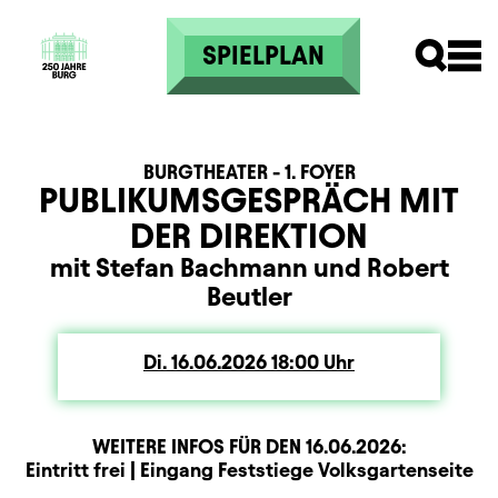
Direkt zum Inhalt
SPIELPLAN
BURGTHEATER - 1. FOYER
PUBLIKUMSGESPRÄCH MIT
DER DIREKTION
mit Stefan Bachmann und Robert
Beutler
Di.
Dienstag
16.06.2026
18:00
Uhr
WEITERE INFOS FÜR DEN
16.06.2026
:
Zusatzinformation
Beschreibung
Information
Eintritt frei | Eingang Feststiege Volksgartenseite