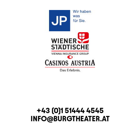
KONTAKT
TELEFON
+43 (0)1 51444 4545
E-MAIL
INFO@BURGTHEATER.AT