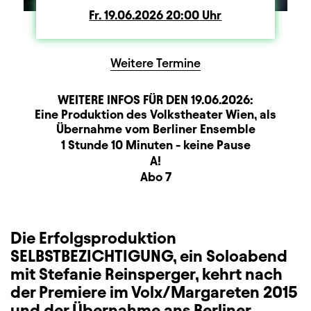
Fr.
Freitag
19.06.2026
20:00
Uhr
Weitere Termine
WEITERE INFOS FÜR DEN
19.06.2026
:
Produktionspartner
Beschreibung
Information
Eine Produktion des Volkstheater Wien, als
Übernahme vom Berliner Ensemble
Dauer und Pausen
1 Stunde 10 Minuten - keine Pause
Sitzplan
A!
Zusatzinformation
Abo 7
Die Erfolgsproduktion
SELBSTBEZICHTIGUNG, ein Soloabend
mit Stefanie Reinsperger, kehrt nach
der Premiere im Volx/Margareten 2015
und der Übernahme ans Berliner