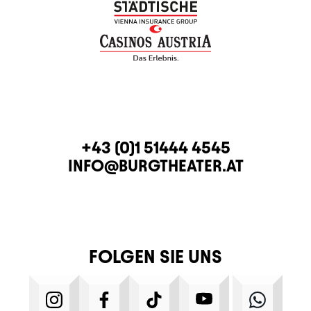
KONTAKT
TELEFON
+43 (0)1 51444 4545
E-MAIL
INFO@BURGTHEATER.AT
FOLGEN SIE UNS
INSTAGRAM
FACEBOOK
TIKTOK
YOUTUBE
WHATS