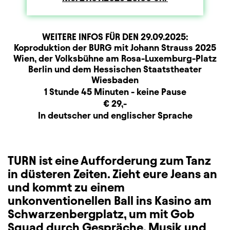
WEITERE INFOS FÜR DEN
29.09.2025
:
Produktionspartner
Beschreibung
Information
Koproduktion der BURG mit Johann Strauss 2025
Wien, der Volksbühne am Rosa-Luxemburg-Platz
Berlin und dem Hessischen Staatstheater
Wiesbaden
Dauer und Pausen
1 Stunde 45 Minuten - keine Pause
Zusatzinformation
€ 29,-
Sprachbeschreibung
In deutscher und englischer Sprache
TURN ist eine Aufforderung zum Tanz
in düsteren Zeiten. Zieht eure Jeans an
und kommt zu einem
unkonventionellen Ball ins Kasino am
Schwarzenbergplatz, um mit Gob
Squad durch Gespräche, Musik und