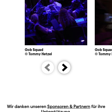
Gob Squad
Gob Squa
© Tommy Hetzel
© Tommy 
HAUPTSPONSOREN
Wir danken unseren
Sponsoren & Partnern
für ihre
Unterstützung.