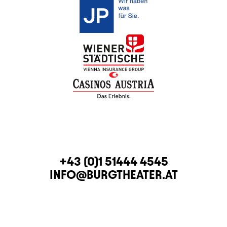
KONTAKT
TELEFON
+43 (0)1 51444 4545
E-MAIL
INFO@BURGTHEATER.AT