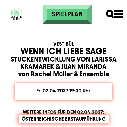
Direkt zum Inhalt
SPIELPLAN
VESTIBÜL
WENN ICH LIEBE SAGE
STÜCKENTWICKLUNG VON LARISSA
KRAMAREK & JUAN MIRANDA
von Rachel Müller
&
Ensemble
Fr.
Freitag
02.04.2027
19:30
Uhr
WEITERE INFOS FÜR DEN
02.04.2027
:
ÖSTERREICHISCHE ERSTAUFFÜHRUNG
Zusatzinformation
Beschreibung
Information