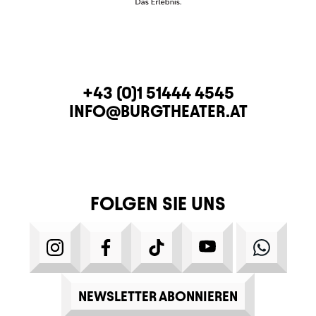
KONTAKT
TELEFON
+43 (0)1 51444 4545
E-MAIL
INFO@BURGTHEATER.AT
FOLGEN SIE UNS
INSTAGRAM
FACEBOOK
TIKTOK
YOUTUBE
WHATS
NEWSLETTER ABONNIEREN