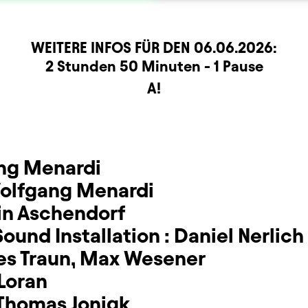
WEITERE INFOS FÜR DEN
06.06.2026
:
rmation
2 Stunden 50 Minuten - 1 Pause
A!
ng Menardi
olfgang Menardi
in Aschendorf
ound Installation :
Daniel Nerlich
es Traun
,
Max Wesener
Loran
Thomas Jonigk