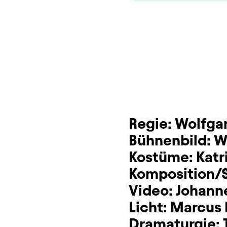
Dauer und Pausen
Beschreibung
Info
Sitzplan
Zusatzinformation
Regie:
Wolfga
Bühnenbild:
W
Kostüme:
Katr
Komposition/S
Video:
Johann
Licht:
Marcus 
Dramaturgie: