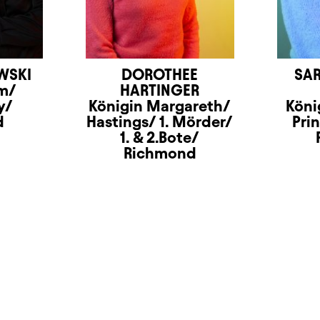
WSKI
DOROTHEE
SAR
m/
HARTINGER
y/
Königin Margareth/
Köni
d
Hastings/ 1. Mörder/
Pri
1. & 2.Bote/
Richmond