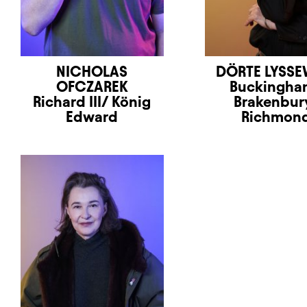
NICHOLAS
DÖRTE LYSSE
OFCZAREK
Buckingha
Richard III/ König
Brakenbur
Edward
Richmon