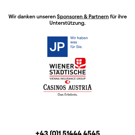
HAUPTSPONSOREN
Wir danken unseren
Sponsoren & Partnern
für ihre
Unterstützung.
KONTAKT
TELEFON
+43 (0)1 51444 4545