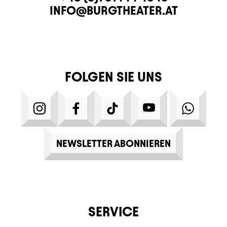
E-MAIL
INFO@BURGTHEATER.AT
FOLGEN SIE UNS
INSTAGRAM
FACEBOOK
TIKTOK
YOUTUBE
WHATS
NEWSLETTER ABONNIEREN
SERVICE