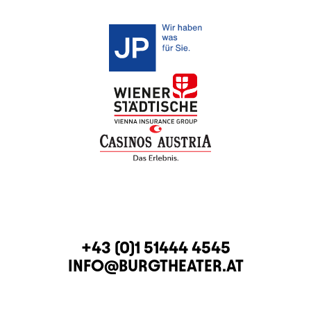
CONTACT
TELEPHONE
+43 (0)1 51444 4545
E-MAIL
INFO@BURGTHEATER.AT