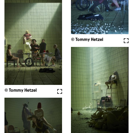
© Tommy Hetzel
Full
© Tommy Hetzel
Fullscreen