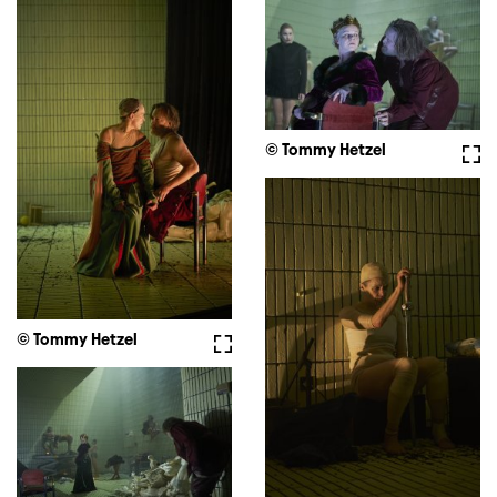
© Tommy Hetzel
Full
© Tommy Hetzel
Fullscreen