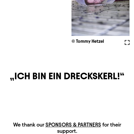
© Tommy Hetzel
Full
ICH BIN EIN DRECKSKERL!
HAUPTSPONSOREN
We thank our
SPONSORS & PARTNERS
for their
support.