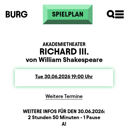
Skip to main content
SPIELPLAN
AKADEMIETHEATER
RICHARD III.
von William Shakespeare
Tue
Tuesday
30.06.2026
19:00
Uhr
Weitere Termine
WEITERE INFOS FÜR DEN
30.06.2026
:
Dauer und Pausen
Beschreibung
Information
2 Stunden 50 Minuten - 1 Pause
Sitzplan
A!