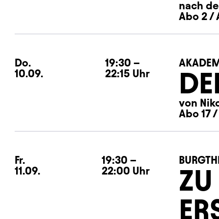
nach de
Abo 2 / 
Do.
Donnerstag
19:30
–
AKADEM
DE
10.09.
22:15
Uhr
von Nik
Abo 17 /
Fr.
Freitag
19:30
–
BURGTH
ZU
11.09.
22:00
Uhr
ER