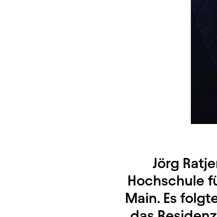
Jörg Ratj
Hochschule fü
Main. Es folg
das Residenz