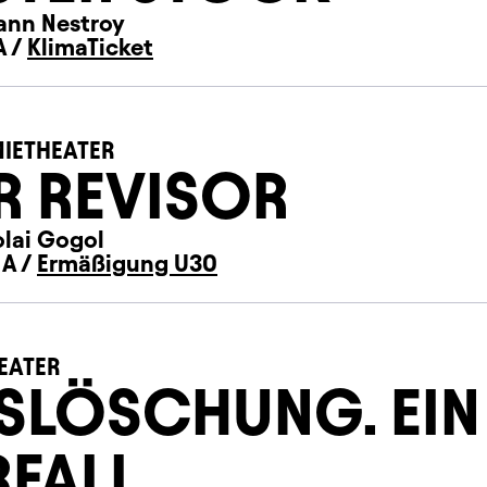
ann Nestroy
A /
KlimaTicket
IETHEATER
R REVISOR
olai Gogol
 A /
Ermäßigung U30
EATER
SLÖSCHUNG. EIN
RFALL