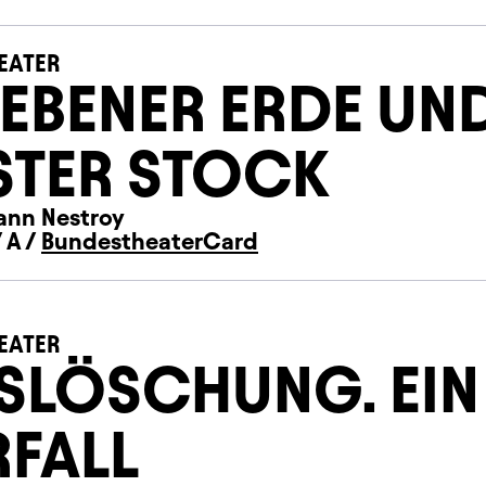
EATER
 EBENER ERDE UN
STER STOCK
ann Nestroy
 A /
BundestheaterCard
EATER
SLÖSCHUNG. EIN
RFALL