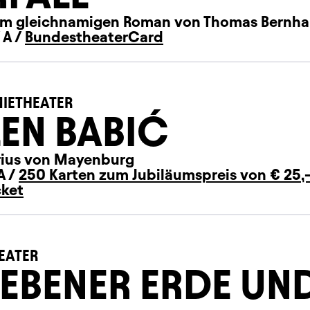
m gleichnamigen Roman von Thomas Bernha
 A /
BundestheaterCard
IETHEATER
LEN BABIĆ
ius von Mayenburg
A /
250 Karten zum Jubiläumspreis von € 25,
cket
EATER
 EBENER ERDE UN