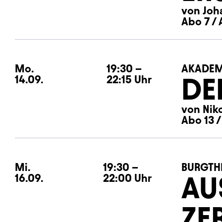
von Joh
Abo 7 / 
Mo.
Montag
19:30
–
AKADEM
DE
14.09.
22:15
Uhr
von Nik
Abo 13 /
Mi.
Mittwoch
19:30
–
BURGTH
AU
16.09.
22:00
Uhr
ZE