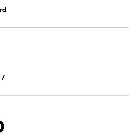
rd
-
/
D