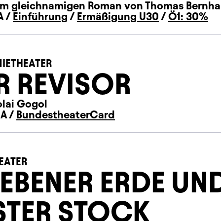
m gleichnamigen Roman von Thomas Bernha
A /
Einführung
/
Ermäßigung U30
/
Ö1: 30%
IETHEATER
R REVISOR
olai Gogol
 A /
BundestheaterCard
EATER
 EBENER ERDE UN
STER STOCK