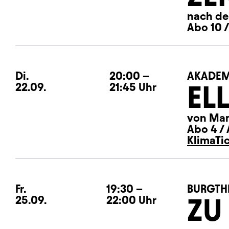
nach de
Abo 10 /
Di.
Dienstag
20:00
–
AKADEM
EL
22.09.
21:45
Uhr
von Mar
Abo 4 / 
KlimaTi
Fr.
Freitag
19:30
–
BURGTH
ZU
25.09.
22:00
Uhr