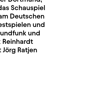
 das Schauspiel
, am Deutschen
estspielen und
 Rundfunk und
 Reinhardt
t Jörg Ratjen