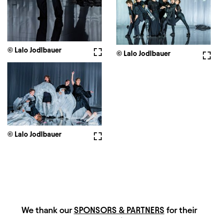
© Lalo Jodlbauer
Fullscreen
© Lalo Jodlbauer
Full
© Lalo Jodlbauer
Fullscreen
HAUPTSPONSOREN
We thank our
SPONSORS & PARTNERS
for their