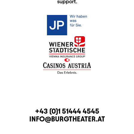
support.
CONTACT
TELEPHONE
+43 (0)1 51444 4545
E-MAIL
INFO@BURGTHEATER.AT