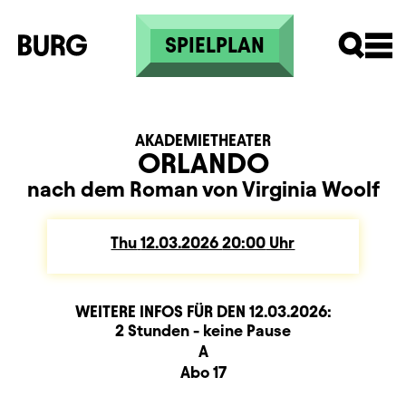
Skip to main content
SPIELPLAN
AKADEMIETHEATER
ORLANDO
nach dem Roman von Virginia Woolf
Thu
Thursday
12.03.2026
20:00
Uhr
WEITERE INFOS FÜR DEN
12.03.2026
:
Dauer und Pausen
Beschreibung
Information
2 Stunden - keine Pause
Sitzplan
A
Zusatzinformation
Abo 17