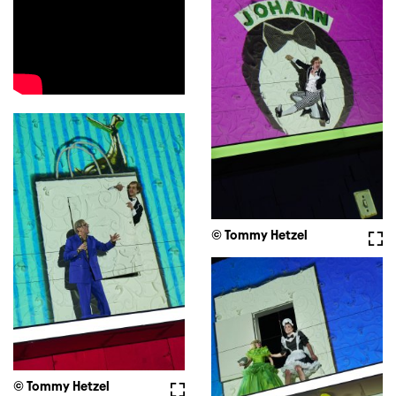
© Tommy Hetzel
Full
© Tommy Hetzel
Fullscreen