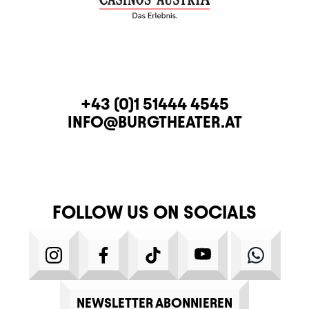
CONTACT
TELEPHONE
+43 (0)1 51444 4545
E-MAIL
INFO@BURGTHEATER.AT
FOLLOW US ON SOCIALS
INSTAGRAM
FACEBOOK
TIKTOK
YOUTUBE
WHATS
NEWSLETTER ABONNIEREN