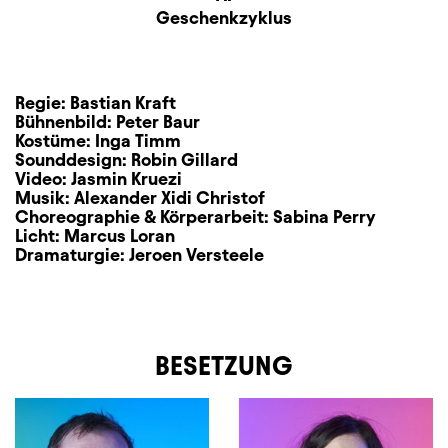
Zusatzinformation
Geschenkzyklus
Regie:
Bastian Kraft
Bühnenbild:
Peter Baur
Kostüme:
Inga Timm
Sounddesign:
Robin Gillard
Video:
Jasmin Kruezi
Musik:
Alexander Xidi Christof
Choreographie & Körperarbeit:
Sabina Perry
Licht:
Marcus Loran
Dramaturgie:
Jeroen Versteele
BESETZUNG