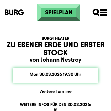
Skip to main content
SPIELPLAN
BURGTHEATER
ZU EBENER ERDE UND ERSTER
STOCK
von Johann Nestroy
Mon
Monday
30.03.2026
19:30
Uhr
Weitere Termine
WEITERE INFOS FÜR DEN
30.03.2026
:
Sitzplan
Beschreibung
Information
A!