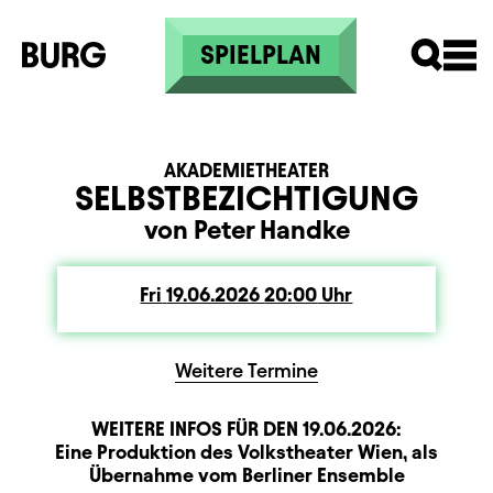
Skip to main content
SPIELPLAN
AKADEMIETHEATER
SELBSTBEZICHTIGUNG
von Peter Handke
Fri
Friday
19.06.2026
20:00
Uhr
Weitere Termine
WEITERE INFOS FÜR DEN
19.06.2026
:
Produktionspartner
Beschreibung
Information
Eine Produktion des Volkstheater Wien, als
Übernahme vom Berliner Ensemble