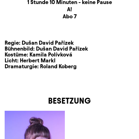
Dauer und Pausen
1 Stunde 10 Minuten - keine Pause
Sitzplan
A!
Zusatzinformation
Abo 7
Regie:
Dušan David Pařízek
Bühnenbild:
Dušan David Pařízek
Kostüme:
Kamila Polívková
Licht:
Herbert Markl
Dramaturgie:
Roland Koberg
BESETZUNG