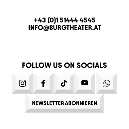
CONTACT
TELEPHONE
+43 (0)1 51444 4545
E-MAIL
INFO@BURGTHEATER.AT
FOLLOW US ON SOCIALS
INSTAGRAM
FACEBOOK
TIKTOK
YOUTUBE
WHATS
NEWSLETTER ABONNIEREN