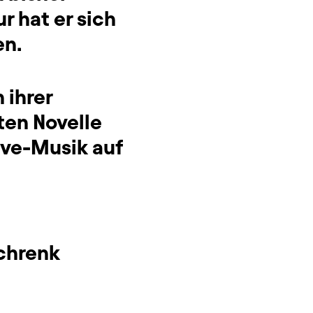
 hat er sich
en.
 ihrer
ten Novelle
ive-Musik auf
chrenk