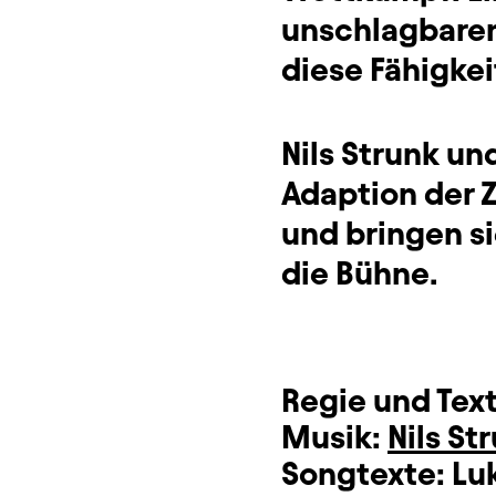
unschlagbaren
diese Fähigke
Nils Strunk un
Adaption der 
und bringen si
die Bühne.
Regie und Tex
Musik:
Nils St
Songtexte:
Lu