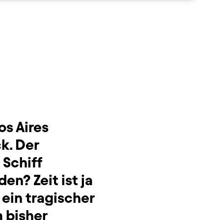
s Aires
k. Der
 Schiff
en? Zeit ist ja
ein tragischer
 bisher