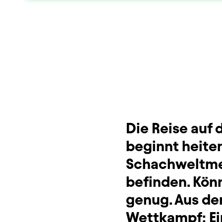
Dauer und Pausen
Beschreibung
Info
Sitzplan
Zusatzinformation
Die Reise auf
beginnt heiter
Schachweltmei
befinden. Könn
genug. Aus de
Wettkampf: Ei