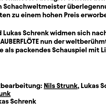
 Schachweltmeister überlegennur
iten zu einem hohen Preis erworb
d Lukas Schrenk widmen sich nach
ZAUBERFLÖTE nun der weltberühm
e als packendes Schauspiel mit L
tbearbeitung:
Nils Strunk
,
Lukas S
runk
kas Schrenk