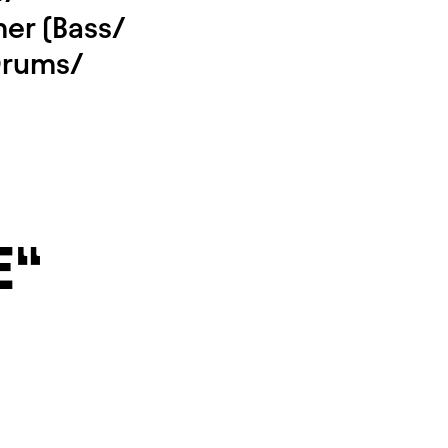
er (Bass/
(Drums/
E