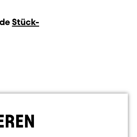
nde
Stück-
EREN