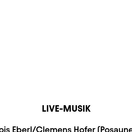
LIVE-MUSIK
lois Eberl/Clemens Hofer (Posaun