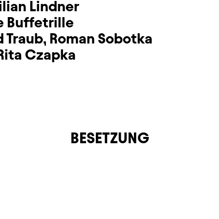
lian Lindner
 Buffetrille
d Traub
,
Roman Sobotka
Rita Czapka
BESETZUNG