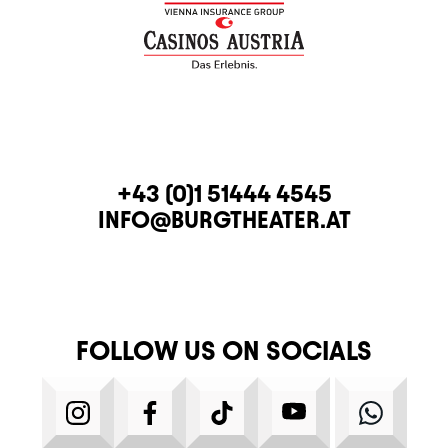
CONTACT
TELEPHONE
+43 (0)1 51444 4545
E-MAIL
INFO@BURGTHEATER.AT
FOLLOW US ON SOCIALS
INSTAGRAM
FACEBOOK
TIKTOK
YOUTUBE
WHATS