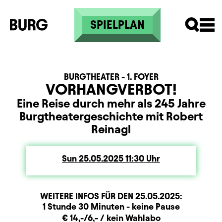
Skip to main content
SPIELPLAN
BURGTHEATER - 1. FOYER
VORHANGVERBOT!
Eine Reise durch mehr als 245 Jahre
Burgtheatergeschichte mit Robert
Reinagl
Sun
Sunday
25.05.2025
11:30
Uhr
WEITERE INFOS FÜR DEN
25.05.2025
:
Dauer und Pausen
Beschreibung
Information
1 Stunde 30 Minuten - keine Pause
Zusatzinformation
€ 14,-/6,- / kein Wahlabo