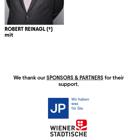
ROBERT REINAGL (†)
mit
HAUPTSPONSOREN
We thank our
SPONSORS & PARTNERS
for their
support.