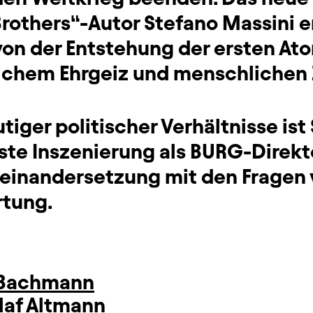
others“-Autor Stefano Massini er
 von der Entstehung der ersten A
ichem Ehrgeiz und menschlichen 
tiger politischer Verhältnisse ist
te Inszenierung als BURG-Direkt
seinandersetzung mit den Fragen v
rtung.
 Bachmann
laf Altmann