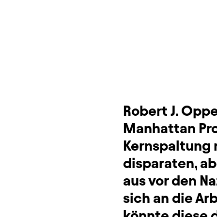
Dauer und Pausen
Beschreibung
Info
Sitzplan
Zusatzinformation
Robert J. Opp
Manhattan Proj
Kernspaltung m
disparaten, a
aus vor den N
sich an die Ar
könnte diese