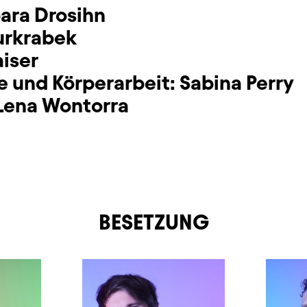
ara Drosihn
urkrabek
iser
 und Körperarbeit:
Sabina Perry
Lena Wontorra
BESETZUNG