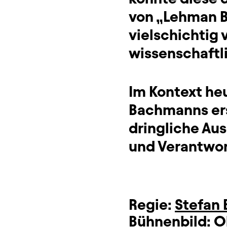
von „Lehman Br
vielschichtig
wissenschaftl
Im Kontext heu
Bachmanns ers
dringliche Au
und Verantwo
Regie:
Stefan
Bühnenbild:
O