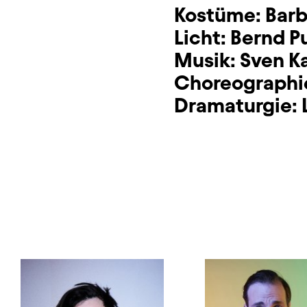
Kostüme:
Barb
Licht:
Bernd P
Musik:
Sven Ka
Choreographie
Dramaturgie: