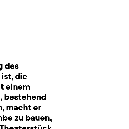
g des
st, die
it einem
m, bestehend
n, macht er
ombe zu bauen,
Theaterstück