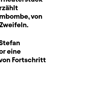
zählt
tombombe, von
Zweifeln.
 Stefan
or eine
on Fortschritt