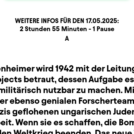
WEITERE INFOS FÜR DEN
17.05.2025
:
rmation
2 Stunden 55 Minuten - 1 Pause
A
enheimer wird 1942 mit der Leitun
ects betraut, dessen Aufgabe es i
ilitärisch nutzbar zu machen. M
ber ebenso genialen Forschertea
azis geflohenen ungarischen Jude
beit. Wenn sie es schaffen, die B
 den Weltkrieg beenden. Das neue 