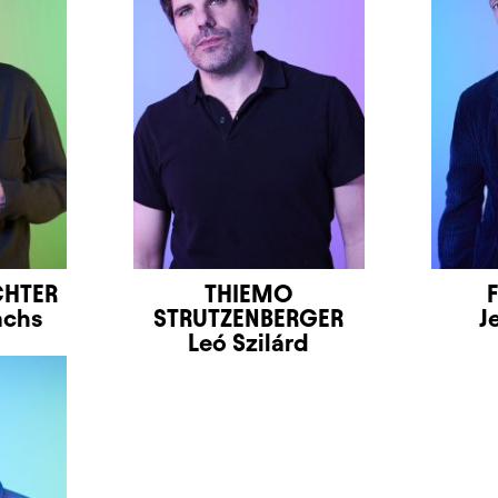
CHTER
THIEMO
achs
STRUTZENBERGER
J
Leó Szilárd