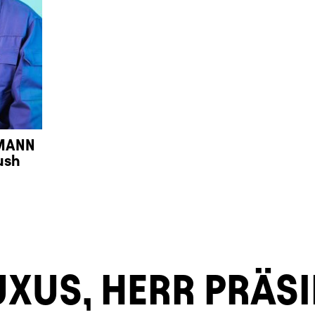
MANN
ush
US, HERR PRÄSID