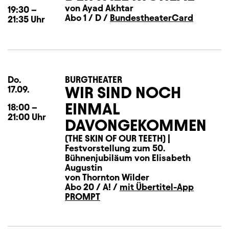
von Ayad Akhtar
19:30
–
Abo 1 / D /
BundestheaterCard
21:35
Uhr
Do.
Donnerstag
BURGTHEATER
WIR SIND NOCH
17.09.
EINMAL
18:00
–
21:00
Uhr
DAVONGEKOMMEN
(THE SKIN OF OUR TEETH) |
Festvorstellung zum 50.
Bühnenjubiläum von Elisabeth
Augustin
von Thornton Wilder
Abo 20 / A! /
mit Übertitel-App
PROMPT