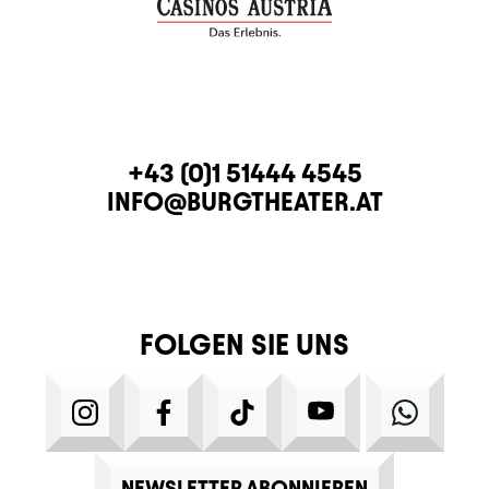
KONTAKT
TELEFON
+43 (0)1 51444 4545
E-MAIL
INFO@BURGTHEATER.AT
FOLGEN SIE UNS
INSTAGRAM
FACEBOOK
TIKTOK
YOUTUBE
WHATS
NEWSLETTER ABONNIEREN