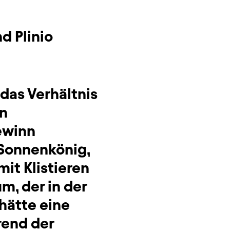
d Plinio
das Verhältnis
en
Gewinn
Sonnenkönig,
it Klistieren
m, der in der
 hätte eine
rend der