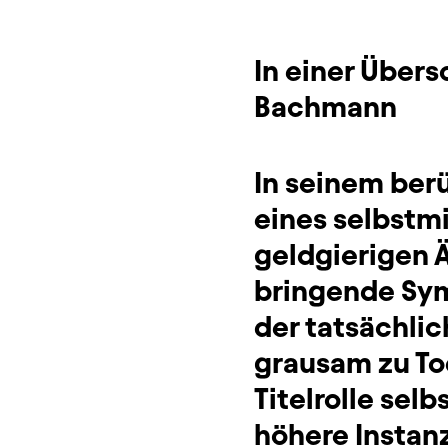
In einer Über
Bachmann
In seinem ber
eines selbstm
geldgierigen Ä
bringende Sym
der tatsächlic
grausam zu Tod
Titelrolle selb
höhere Instan