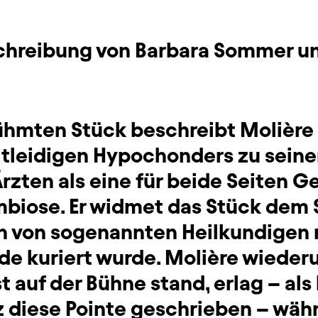
schreibung von Barbara Sommer un
ühmten Stück beschreibt Molière 
itleidigen Hypochonders zu sein
rzten als eine für beide Seiten 
biose. Er widmet das Stück dem 
h von sogenannten Heilkundigen m
e kuriert wurde. Molière wiederu
st auf der Bühne stand, erlag – als
z diese Pointe geschrieben – wäh