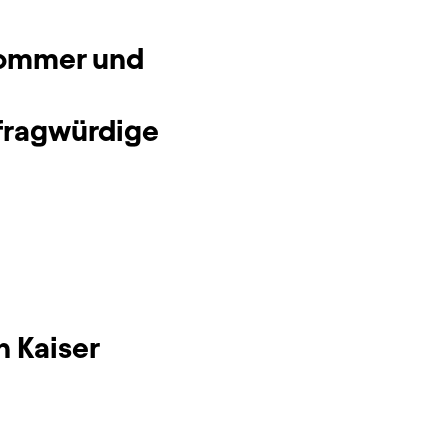
 Sommer und
fragwürdige
n Kaiser