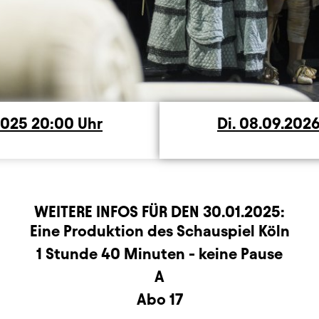
rstag
2025
20:00
Uhr
Di.
Dienstag
08.09.202
WEITERE INFOS FÜR DEN
30.01.2025
:
r
rmation
Eine Produktion des Schauspiel Köln
1 Stunde 40 Minuten - keine Pause
A
Abo 17