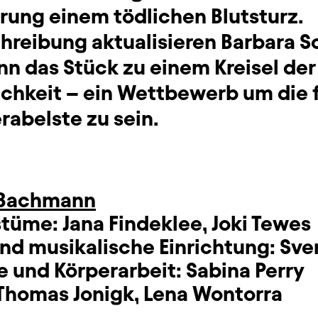
rung einem tödlichen Blutsturz.
schreibung aktualisieren Barbara
nn das Stück zu einem Kreisel der
chkeit – ein Wettbewerb um die 
erabelste zu sein.
 Bachmann
stüme:
Jana Findeklee
,
Joki Tewes
nd musikalische Einrichtung:
Sve
 und Körperarbeit:
Sabina Perry
Thomas Jonigk
,
Lena Wontorra