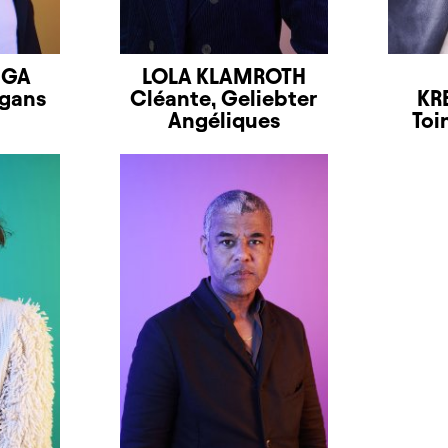
NGA
LOLA KLAMROTH
rgans
Cléante, Geliebter
KR
Angéliques
Toi