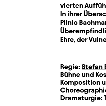
vierten Auffüh
In ihrer Über
Plinio Bachma
Überempfindli
Ehre, der Vuln
Regie:
Stefan
Bühne und Ko
Komposition u
Choreographie
Dramaturgie: