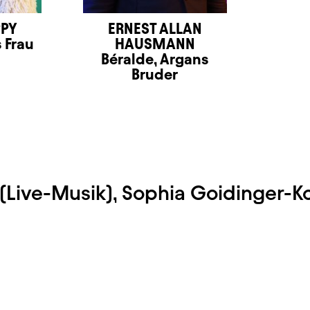
PPY
ERNEST ALLAN
 Frau
HAUSMANN
Béralde, Argans
Bruder
 (Live-Musik), Sophia Goidinger-K