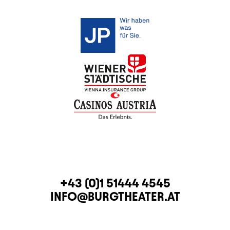
KONTAKT
TELEFON
+43 (0)1 51444 4545
E-MAIL
INFO@BURGTHEATER.AT