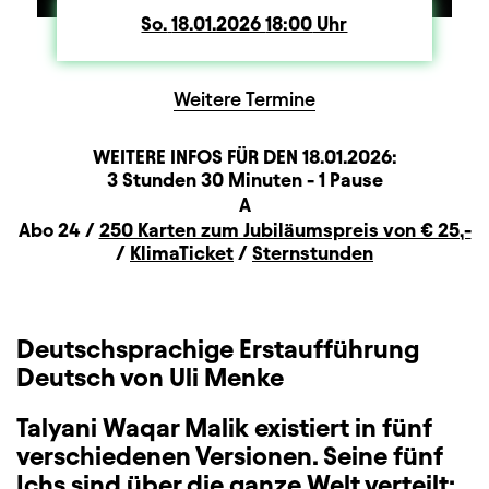
So.
Sonntag
18.01.2026
18:00
Uhr
Weitere Termine
WEITERE INFOS FÜR DEN
18.01.2026
:
Dauer und Pausen
Beschreibung
Information
3 Stunden 30 Minuten - 1 Pause
Sitzplan
A
Zusatzinformation
Abo 24 /
250 Karten zum Jubiläumspreis von € 25,-
/
KlimaTicket
/
Sternstunden
Deutschsprachige Erstaufführung
Deutsch von Uli Menke
Talyani Waqar Malik existiert in fünf
verschiedenen Versionen. Seine fünf
Ichs sind über die ganze Welt verteilt: