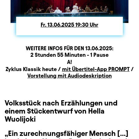
Fr.
Freitag
13.06.2025
19:30
Uhr
WEITERE INFOS FÜR DEN
13.06.2025
:
Dauer und Pausen
Beschreibung
Information
2 Stunden 55 Minuten - 1 Pause
Sitzplan
A!
Zusatzinformation
Zyklus Klassik heute /
mit Übertitel-App PROMPT
/
Vorstellung mit Audiodeskription
Volksstück nach Erzählungen und
einem Stückentwurf von Hella
Wuolijoki
„Ein zurechnungsfähiger Mensch […]