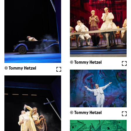
© Tommy Hetzel
Voll
© Tommy Hetzel
Vollbild
© Tommy Hetzel
Voll