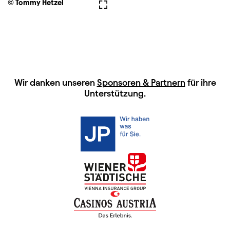
© Tommy Hetzel
Vollbild
HAUPTSPONSOREN
Wir danken unseren
Sponsoren & Partnern
für ihre
Unterstützung.