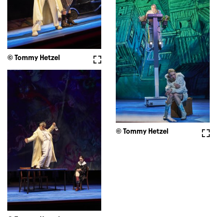
© Tommy Hetzel
Vollbild
© Tommy Hetzel
Voll