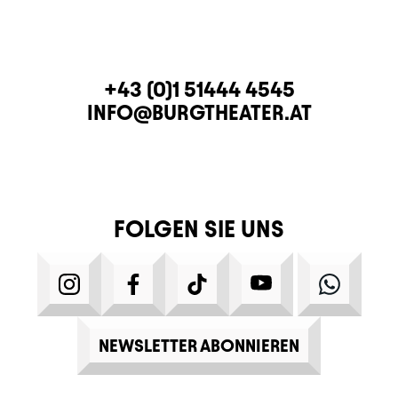
KONTAKT
TELEFON
+43 (0)1 51444 4545
E-MAIL
INFO@BURGTHEATER.AT
FOLGEN SIE UNS
INSTAGRAM
FACEBOOK
TIKTOK
YOUTUBE
WHATS
NEWSLETTER ABONNIEREN