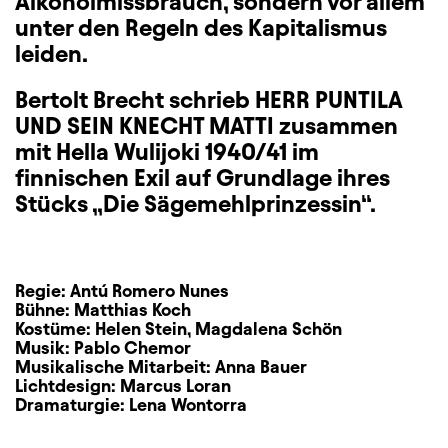
Alkoholmissbrauch, sondern vor allem
unter den Regeln des Kapitalismus
leiden.
Bertolt Brecht schrieb HERR PUNTILA
UND SEIN KNECHT MATTI zusammen
mit Hella Wulijoki 1940/41 im
finnischen Exil auf Grundlage ihres
Stücks „Die Sägemehlprinzessin“.
Regie:
Antú Romero Nunes
Bühne:
Matthias Koch
Kostüme:
Helen Stein
,
Magdalena Schön
Musik:
Pablo Chemor
Musikalische Mitarbeit:
Anna Bauer
Lichtdesign:
Marcus Loran
Dramaturgie:
Lena Wontorra