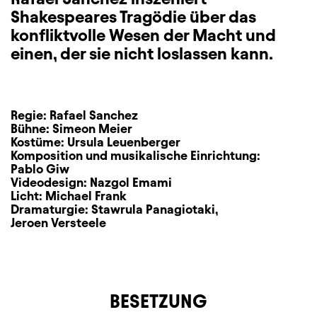
Shakespeares Tragödie über das
konfliktvolle Wesen der Macht und
einen, der sie nicht loslassen kann.
Regie:
Rafael Sanchez
Bühne:
Simeon Meier
Kostüme:
Ursula Leuenberger
Komposition und musikalische Einrichtung:
Pablo Giw
Videodesign:
Nazgol Emami
Licht:
Michael Frank
Dramaturgie:
Stawrula Panagiotaki
,
Jeroen Versteele
BESETZUNG