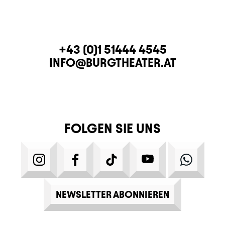
KONTAKT
TELEFON
+43 (0)1 51444 4545
E-MAIL
INFO@BURGTHEATER.AT
FOLGEN SIE UNS
INSTAGRAM
FACEBOOK
TIKTOK
YOUTUBE
WHATS
NEWSLETTER ABONNIEREN