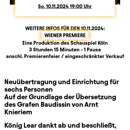
So.
Sonntag
10.11.2024
19:00
Uhr
WEITERE INFOS FÜR DEN
10.11.2024
:
WIENER PREMIERE
Produktionspartner
Beschreibung
Information
Eine Produktion des Schauspiel Köln
Dauer und Pausen
3 Stunden 15 Minuten - 1 Pause
Zusatzinformation
anschl. Premierenfeier / eingeschränkter Verkauf
Neuübertragung und Einrichtung für
sechs Personen
Auf der Grundlage der Übersetzung
des Grafen Baudissin von Arnt
Knieriem
König Lear dankt ab und beschließt,