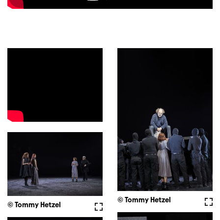
© Tommy Hetzel
Voll
© Tommy Hetzel
Vollbild