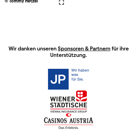
© Tommy Hetzel
Vollbild
HAUPTSPONSOREN
Wir danken unseren
Sponsoren & Partnern
für ihre
Unterstützung.