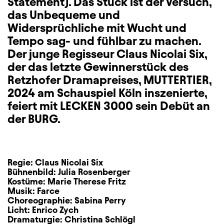
Statement). Das Stück ist der Versuch,
das Unbequeme und
Widersprüchliche mit Wucht und
Tempo sag- und fühlbar zu machen.
Der junge Regisseur Claus Nicolai Six,
der das letzte Gewinnerstück des
Retzhofer Dramapreises, MUTTERTIER,
2024 am Schauspiel Köln inszenierte,
feiert mit LECKEN 3000 sein Debüt an
der BURG.
Regie:
Claus Nicolai Six
Bühnenbild:
Julia Rosenberger
Kostüme:
Marie Therese Fritz
Musik:
Farce
Choreographie:
Sabina Perry
Licht:
Enrico Zych
Dramaturgie:
Christina Schlögl