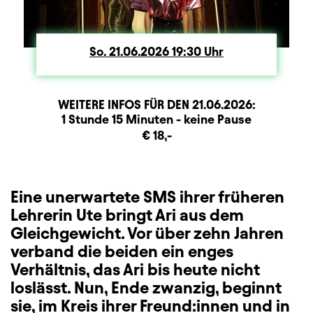
So.
Sonntag
21.06.2026
19:30
Uhr
WEITERE INFOS FÜR DEN
21.06.2026
:
Dauer und Pausen
Beschreibung
Information
1 Stunde 15 Minuten - keine Pause
Zusatzinformation
€ 18,-
Eine unerwartete SMS ihrer früheren
Lehrerin Ute bringt Ari aus dem
Gleichgewicht. Vor über zehn Jahren
verband die beiden ein enges
Verhältnis, das Ari bis heute nicht
loslässt. Nun, Ende zwanzig, beginnt
sie, im Kreis ihrer Freund:innen und in