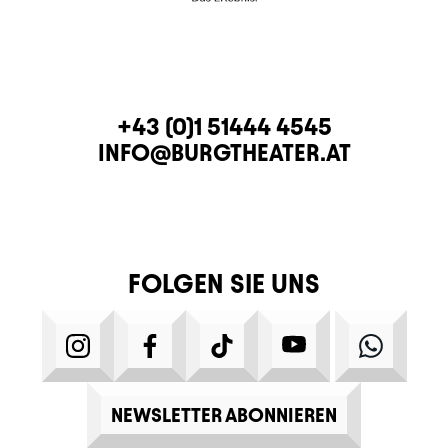
KONTAKT
TELEFON
+43 (0)1 51444 4545
E-MAIL
INFO@BURGTHEATER.AT
FOLGEN SIE UNS
INSTAGRAM
FACEBOOK
TIKTOK
YOUTUBE
WHATS
NEWSLETTER ABONNIEREN