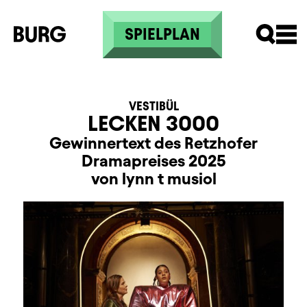
Direkt zum Inhalt
SPIELPLAN
VESTIBÜL
LECKEN 3000
Gewinnertext des Retzhofer
Dramapreises 2025
von lynn t musiol