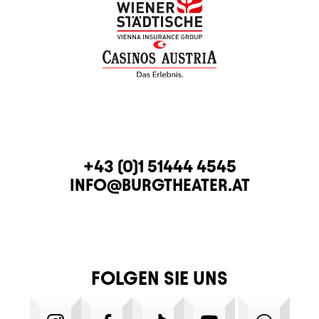
KONTAKT
TELEFON
+43 (0)1 51444 4545
E-MAIL
INFO@BURGTHEATER.AT
FOLGEN SIE UNS