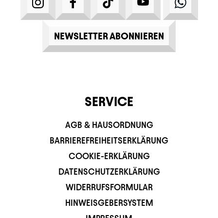
INSTAGRAM
FACEBOOK
TIKTOK
YOUTUBE
WHATS
NEWSLETTER ABONNIEREN
SERVICE
AGB & HAUSORDNUNG
BARRIEREFREIHEITSERKLÄRUNG
COOKIE-ERKLÄRUNG
DATENSCHUTZERKLÄRUNG
WIDERRUFSFORMULAR
HINWEISGEBERSYSTEM