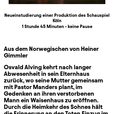
Produktionspartner
Beschreibung
Information
Neueinstudierung einer Produktion des Schauspiel
Köln
Dauer und Pausen
1 Stunde 45 Minuten - keine Pause
Aus dem Norwegischen von Heiner
Gimmler
Osvald Alving kehrt nach langer
Abwesenheit in sein Elternhaus
zurück, wo seine Mutter gemeinsam
mit Pastor Manders plant, im
Gedenken an ihren verstorbenen
Mann ein Waisenhaus zu eröffnen.
Durch die Heimkehr des Sohnes hält
die Erinnerung an den Toten Einzug im