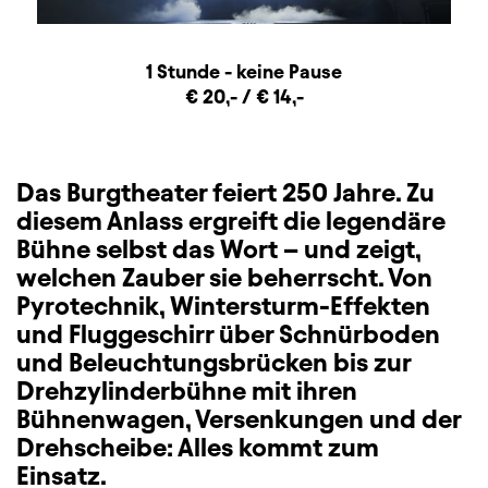
Dauer und Pausen
Beschreibung
Information
1 Stunde - keine Pause
Zusatzinformation
€ 20,- / € 14,-
Das Burgtheater feiert 250 Jahre. Zu
diesem Anlass ergreift die legendäre
Bühne selbst das Wort – und zeigt,
welchen Zauber sie beherrscht. Von
Pyrotechnik, Wintersturm-Effekten
und Fluggeschirr über Schnürboden
und Beleuchtungsbrücken bis zur
Drehzylinderbühne mit ihren
Bühnenwagen, Versenkungen und der
Drehscheibe: Alles kommt zum
Einsatz.