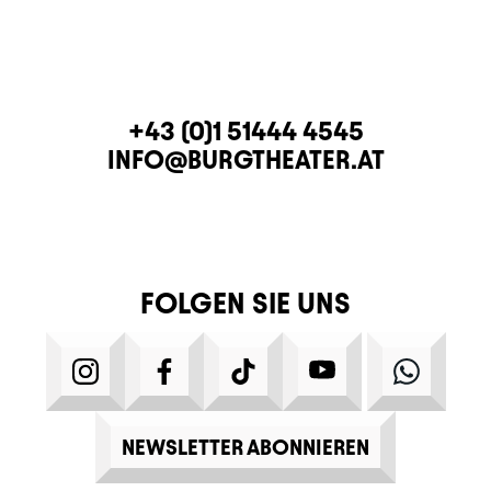
KONTAKT
TELEFON
+43 (0)1 51444 4545
E-MAIL
INFO@BURGTHEATER.AT
FOLGEN SIE UNS
INSTAGRAM
FACEBOOK
TIKTOK
YOUTUBE
WHATS
NEWSLETTER ABONNIEREN