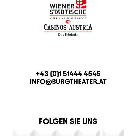
KONTAKT
TELEFON
+43 (0)1 51444 4545
E-MAIL
INFO@BURGTHEATER.AT
FOLGEN SIE UNS