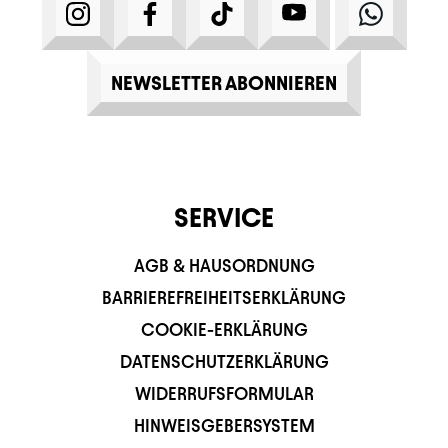
INSTAGRAM
FACEBOOK
TIKTOK
YOUTUBE
WHATS
NEWSLETTER ABONNIEREN
SERVICE
AGB & HAUSORDNUNG
BARRIEREFREIHEITSERKLÄRUNG
COOKIE-ERKLÄRUNG
DATENSCHUTZERKLÄRUNG
WIDERRUFSFORMULAR
HINWEISGEBERSYSTEM