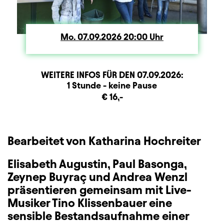
Mo.
Montag
07.09.2026
20:00
Uhr
WEITERE INFOS FÜR DEN
07.09.2026
:
Dauer und Pausen
Beschreibung
Information
1 Stunde - keine Pause
Zusatzinformation
€ 16,-
Bearbeitet von Katharina Hochreiter
Elisabeth Augustin, Paul Basonga,
Zeynep Buyraç und Andrea Wenzl
präsentieren gemeinsam mit Live-
Musiker Tino Klissenbauer eine
sensible Bestandsaufnahme einer