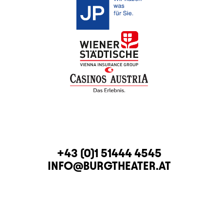
KONTAKT
TELEFON
+43 (0)1 51444 4545
E-MAIL
INFO@BURGTHEATER.AT