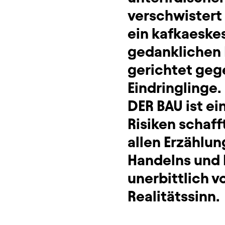
verschwistert 
ein kafkaeskes
gedanklichen
gerichtet geg
Eindringlinge.
DER BAU ist ei
Risiken schaff
allen Erzählu
Handelns und 
unerbittlich v
Realitätssinn.