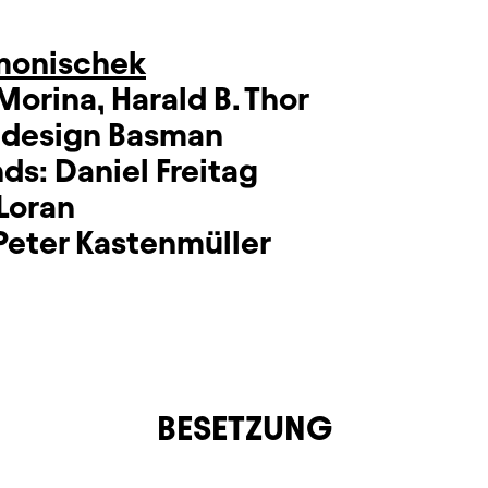
monischek
Morina
,
Harald B. Thor
design Basman
nds:
Daniel Freitag
Loran
Peter Kastenmüller
BESETZUNG