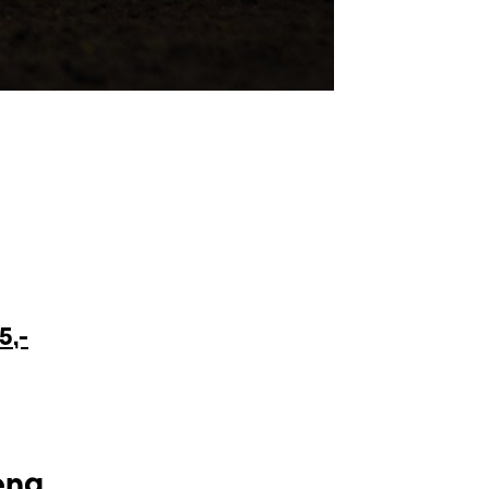
5,-
eng