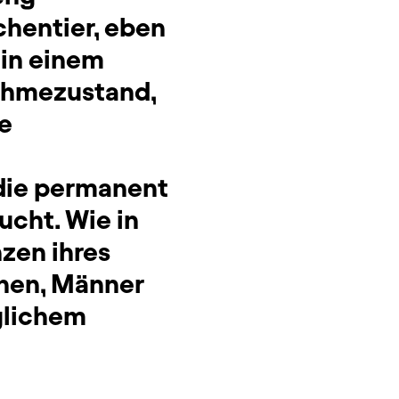
chentier, eben
 in einem
ahmezustand,
e
 die permanent
ucht. Wie in
zen ihres
chen, Männer
eglichem