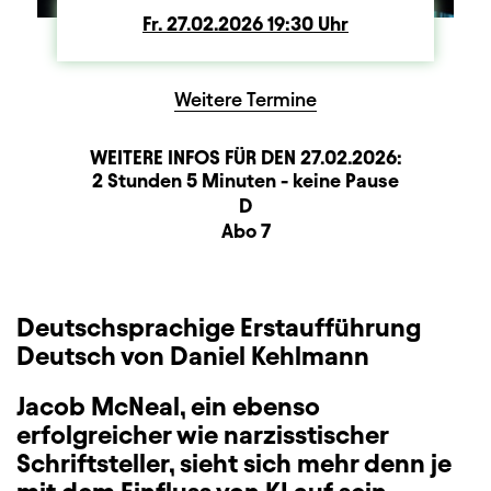
Fr.
Freitag
27.02.2026
19:30
Uhr
Weitere Termine
WEITERE INFOS FÜR DEN
27.02.2026
:
Dauer und Pausen
Beschreibung
Information
2 Stunden 5 Minuten - keine Pause
Sitzplan
D
Zusatzinformation
Abo 7
Deutschsprachige Erstaufführung
Deutsch von Daniel Kehlmann
Jacob McNeal, ein ebenso
erfolgreicher wie narzisstischer
Schriftsteller, sieht sich mehr denn je