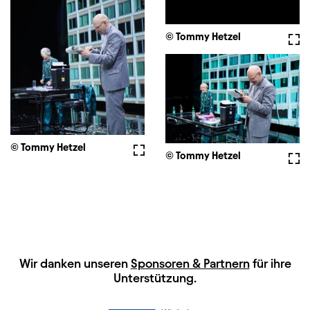
© Tommy Hetzel
Voll
© Tommy Hetzel
Vollbild
© Tommy Hetzel
Voll
HAUPTSPONSOREN
Wir danken unseren
Sponsoren & Partnern
für ihre
Unterstützung.