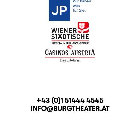
KONTAKT
TELEFON
+43 (0)1 51444 4545
E-MAIL
INFO@BURGTHEATER.AT