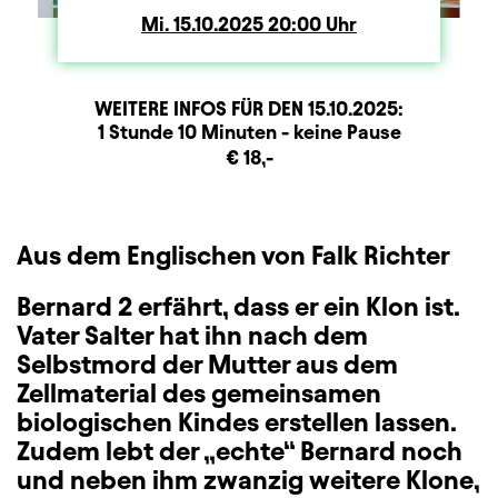
Mi.
Mittwoch
15.10.2025
20:00
Uhr
WEITERE INFOS FÜR DEN
15.10.2025
:
Dauer und Pausen
Beschreibung
Information
1 Stunde 10 Minuten - keine Pause
Zusatzinformation
€ 18,-
Aus dem Englischen von Falk Richter
Bernard 2 erfährt, dass er ein Klon ist.
Vater Salter hat ihn nach dem
Selbstmord der Mutter aus dem
Zellmaterial des gemeinsamen
biologischen Kindes erstellen lassen.
Zudem lebt der „echte“ Bernard noch
und neben ihm zwanzig weitere Klone,