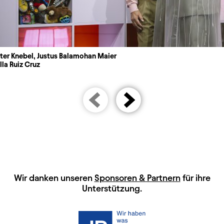
ter Knebel, Justus Balamohan Maier
la Ruiz Cruz
HAUPTSPONSOREN
Wir danken unseren
Sponsoren & Partnern
für ihre
Unterstützung.