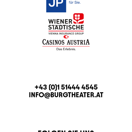
KONTAKT
TELEFON
+43 (0)1 51444 4545
E-MAIL
INFO@BURGTHEATER.AT