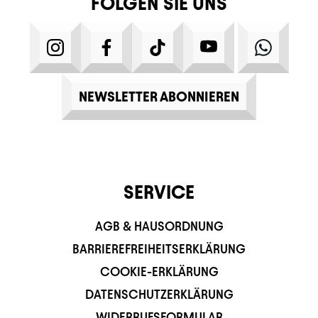
FOLGEN SIE UNS
INSTAGRAM
FACEBOOK
TIKTOK
YOUTUBE
WHATS
NEWSLETTER ABONNIEREN
SERVICE
AGB & HAUSORDNUNG
BARRIEREFREIHEITSERKLÄRUNG
COOKIE-ERKLÄRUNG
DATENSCHUTZERKLÄRUNG
WIDERRUFSFORMULAR