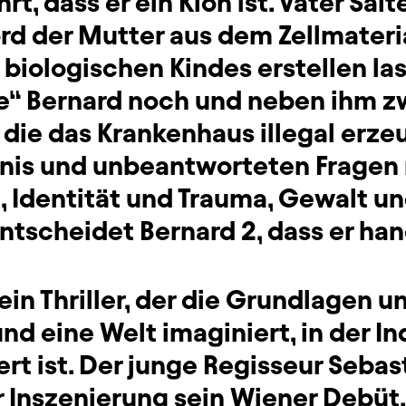
rt, dass er ein Klon ist. Vater Salt
d der Mutter aus dem Zellmateri
iologischen Kindes erstellen la
te“ Bernard noch und neben ihm 
 die das Krankenhaus illegal erzeu
tnis und unbeantworteten Fragen 
, Identität und Trauma, Gewalt u
entscheidet Bernard 2, dass er ha
 ein Thriller, der die Grundlagen u
und eine Welt imaginiert, in der In
ert ist. Der junge Regisseur Seb
r Inszenierung sein Wiener Debüt.