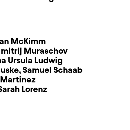
ian McKimm
imitrij Muraschov
a Ursula Ludwig
Suske
,
Samuel Schaab
 Martinez
Sarah Lorenz