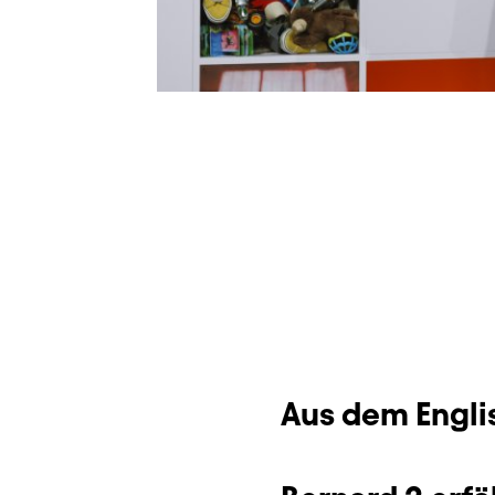
Dauer und Pausen
Beschreibung
Info
Zusatzinformation
Aus dem Engli