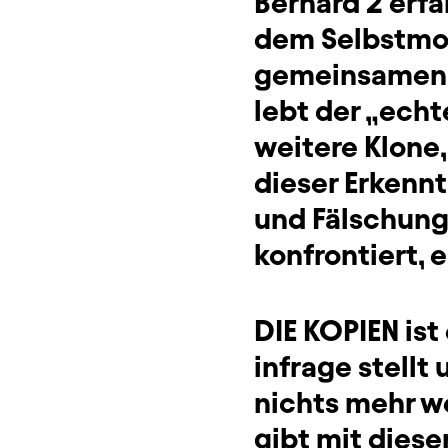
Bernard 2 erfäh
dem Selbstmor
gemeinsamen b
lebt der „ech
weitere Klone,
dieser Erkenn
und Fälschung
konfrontiert, 
DIE KOPIEN ist
infrage stellt 
nichts mehr w
gibt mit diese