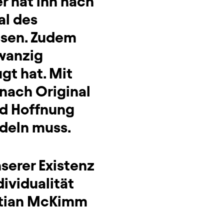
er hat ihn nach
al des
ssen. Zudem
zwanzig
gt hat. Mit
nach Original
nd Hoffnung
ndeln muss.
nserer Existenz
dividualität
astian McKimm