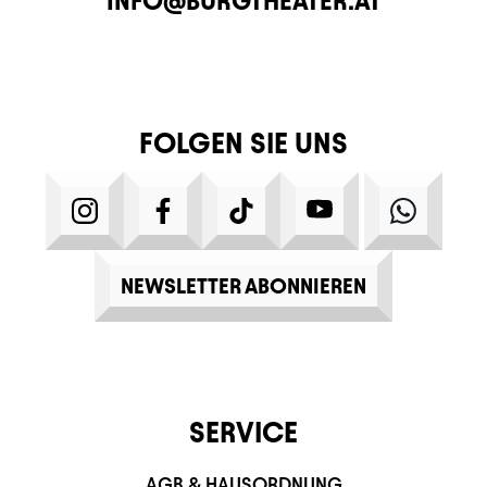
INFO@BURGTHEATER.AT
FOLGEN SIE UNS
INSTAGRAM
FACEBOOK
TIKTOK
YOUTUBE
WHATS
NEWSLETTER ABONNIEREN
SERVICE
AGB & HAUSORDNUNG