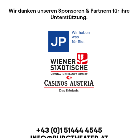
HAUPTSPONSOREN
Wir danken unseren
Sponsoren & Partnern
für ihre
Unterstützung.
KONTAKT
TELEFON
+43 (0)1 51444 4545
E-MAIL