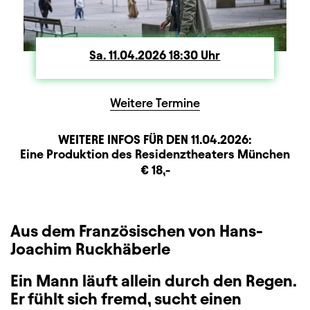
Sa.
Samstag
11.04.2026
18:30
Uhr
Weitere Termine
WEITERE INFOS FÜR DEN
11.04.2026
:
Produktionspartner
Beschreibung
Information
Eine Produktion des Residenztheaters München
Zusatzinformation
€ 18,-
Aus dem Französischen von Hans-
Joachim Ruckhäberle
Ein Mann läuft allein durch den Regen.
Er fühlt sich fremd, sucht einen