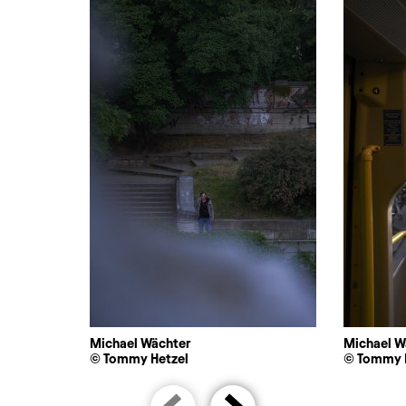
Michael Wächter
Michael W
© Tommy Hetzel
© Tommy 