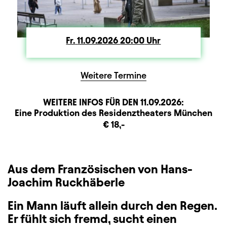
Fr.
Freitag
11.09.2026
20:00
Uhr
Weitere Termine
WEITERE INFOS FÜR DEN
11.09.2026
:
Produktionspartner
Beschreibung
Information
Eine Produktion des Residenztheaters München
Zusatzinformation
€ 18,-
Aus dem Französischen von Hans-
Joachim Ruckhäberle
Ein Mann läuft allein durch den Regen.
Er fühlt sich fremd, sucht einen