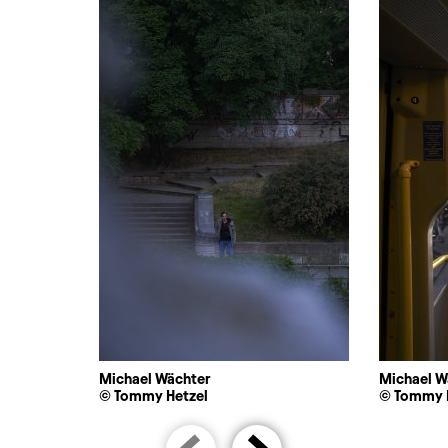
Michael Wächter
Michael W
© Tommy Hetzel
© Tommy 