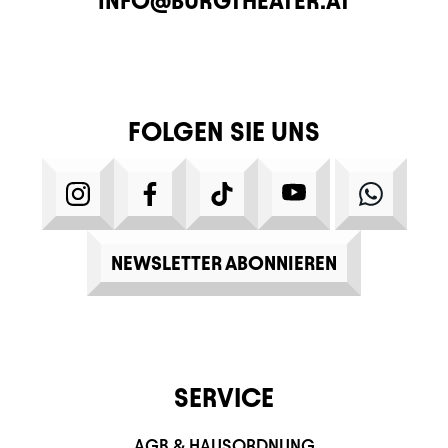
INFO@BURGTHEATER.AT
FOLGEN SIE UNS
INSTAGRAM
FACEBOOK
TIKTOK
YOUTUBE
WHATS
NEWSLETTER ABONNIEREN
SERVICE
AGB & HAUSORDNUNG