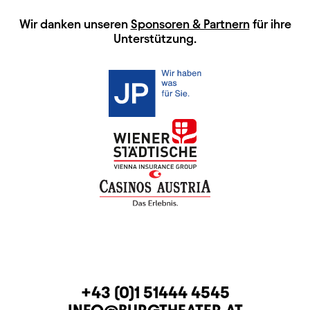
HAUPTSPONSOREN
Wir danken unseren
Sponsoren & Partnern
für ihre
Unterstützung.
KONTAKT
TELEFON
+43 (0)1 51444 4545
E-MAIL