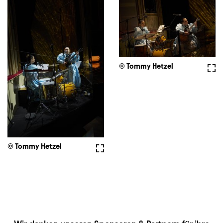
© Tommy Hetzel
Voll
© Tommy Hetzel
Vollbild