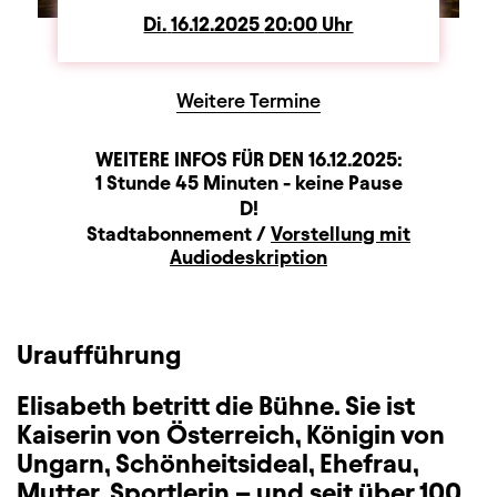
Di.
Dienstag
16.12.2025
20:00
Uhr
Weitere Termine
WEITERE INFOS FÜR DEN
16.12.2025
:
Dauer und Pausen
Beschreibung
Information
1 Stunde 45 Minuten - keine Pause
Sitzplan
D!
Zusatzinformation
Stadtabonnement /
Vorstellung mit
Audiodeskription
Uraufführung
Elisabeth betritt die Bühne. Sie ist
Kaiserin von Österreich, Königin von
Ungarn, Schönheitsideal, Ehefrau,
Mutter, Sportlerin – und seit über 100