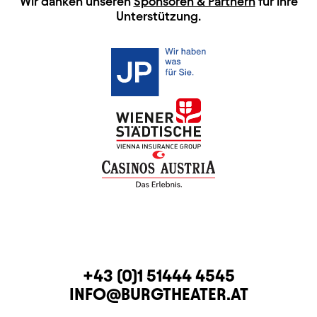
HAUPTSPONSOREN
Wir danken unseren
Sponsoren & Partnern
für ihre
Unterstützung.
KONTAKT
TELEFON
+43 (0)1 51444 4545
E-MAIL
INFO@BURGTHEATER.AT