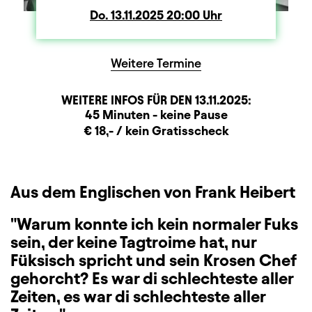
Do.
Donnerstag
13.11.2025
20:00
Uhr
Weitere Termine
WEITERE INFOS FÜR DEN
13.11.2025
:
Dauer und Pausen
Beschreibung
Information
45 Minuten - keine Pause
Zusatzinformation
€ 18,- / kein Gratisscheck
Aus dem Englischen von Frank Heibert
"Warum konnte ich kein normaler Fuks
sein, der keine Tagtroime hat, nur
Füksisch spricht und sein Krosen Chef
gehorcht? Es war di schlechteste aller
Zeiten, es war di schlechteste aller