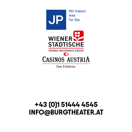
KONTAKT
TELEFON
+43 (0)1 51444 4545
E-MAIL
INFO@BURGTHEATER.AT