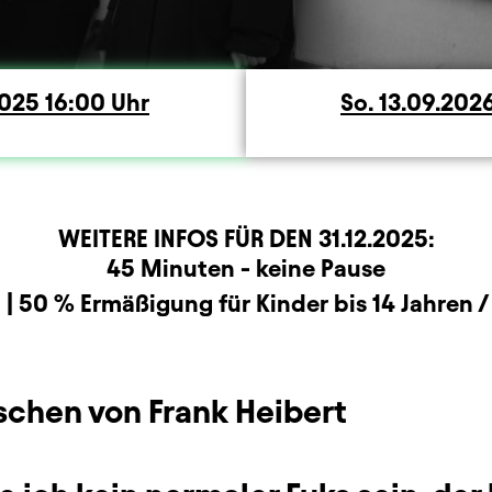
och
2025
16:00
Uhr
So.
Sonntag
13.09.202
WEITERE INFOS FÜR DEN
31.12.2025
:
rmation
45 Minuten - keine Pause
- | 50 % Ermäßigung für Kinder bis 14 Jahren 
schen von Frank Heibert