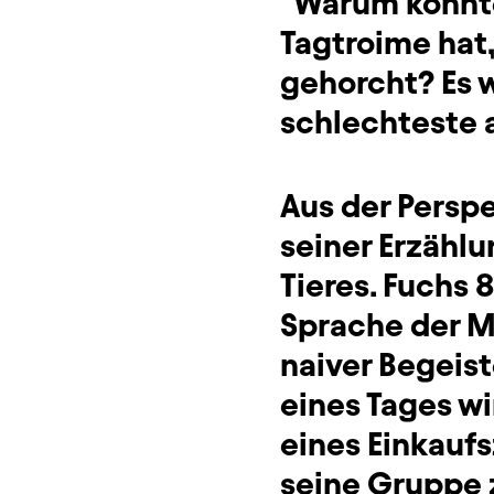
"Warum konnte 
Tagtroime hat,
gehorcht? Es w
schlechteste a
Aus der Persp
seiner Erzähl
Tieres. Fuchs 8
Sprache der M
naiver Begeis
eines Tages w
eines Einkaufs
seine Gruppe z