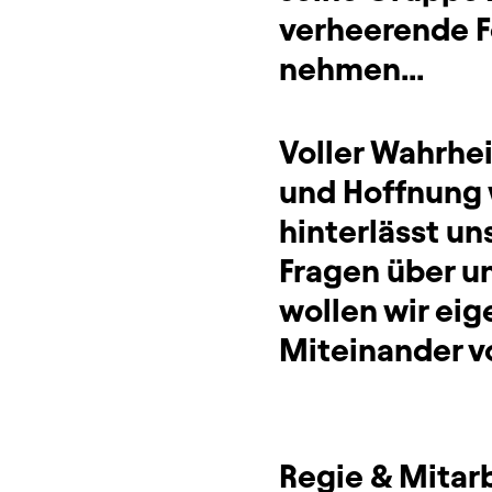
verheerende F
nehmen...
Voller Wahrhei
und Hoffnung 
hinterlässt u
Fragen über u
wollen wir eig
Miteinander v
Regie & Mitar