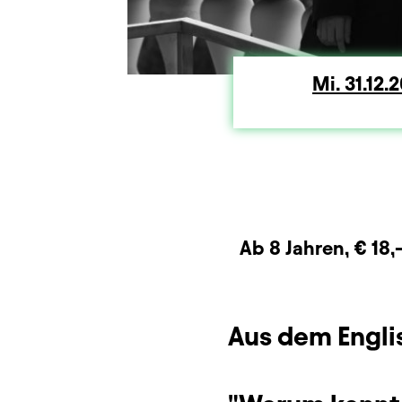
Mi.
Mittw
31.12.
Dauer und Pausen
Beschreibung
Info
Zusatzinformation
Ab 8 Jahren, € 18,
Aus dem Engli