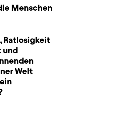
n die Menschen
 Ratlosigkeit
t und
rennenden
iner Welt
 ein
?