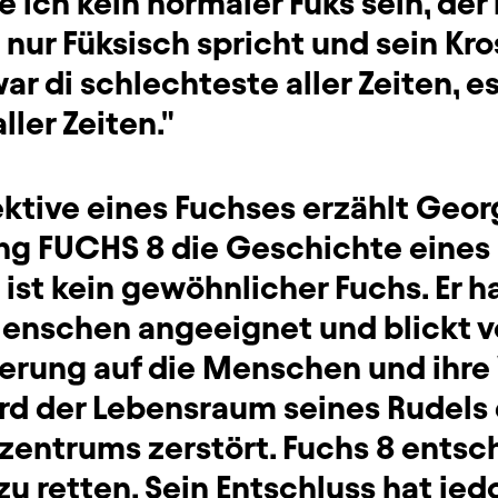
ich kein normaler Fuks sein, der
 nur Füksisch spricht und sein Kr
ar di schlechteste aller Zeiten, es
ller Zeiten."
ektive eines Fuchses erzählt Geor
ung FUCHS 8 die Geschichte eines
 ist kein gewöhnlicher Fuchs. Er h
enschen angeeignet und blickt vo
terung auf die Menschen und ihre
ird der Lebensraum seines Rudels
zentrums zerstört. Fuchs 8 entsch
u retten. Sein Entschluss hat je