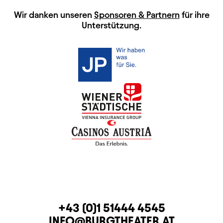
HAUPTSPONSOREN
Wir danken unseren
Sponsoren & Partnern
für ihre
Unterstützung.
KONTAKT
TELEFON
+43 (0)1 51444 4545
E-MAIL
INFO@BURGTHEATER.AT