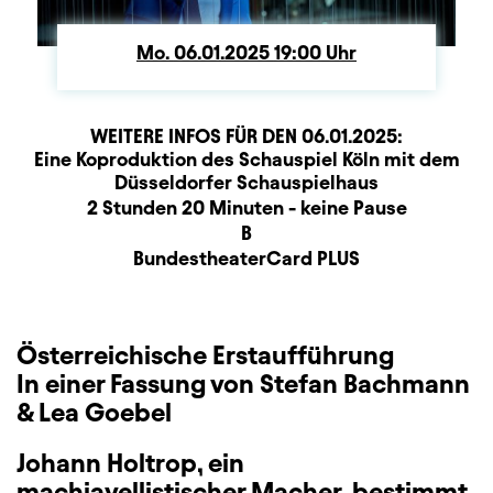
Mo.
Montag
06.01.2025
19:00
Uhr
WEITERE INFOS FÜR DEN
06.01.2025
:
Produktionspartner
Beschreibung
Information
Eine Koproduktion des Schauspiel Köln mit dem
Düsseldorfer Schauspielhaus
Dauer und Pausen
2 Stunden 20 Minuten - keine Pause
Sitzplan
B
Zusatzinformation
BundestheaterCard PLUS
Österreichische Erstaufführung
In einer Fassung von Stefan Bachmann
& Lea Goebel
Johann Holtrop, ein
machiavellistischer Macher, bestimmt