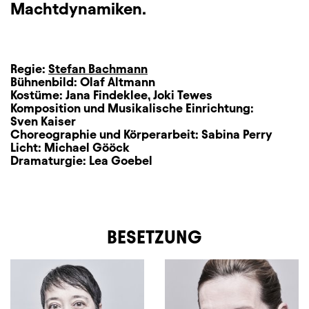
Machtdynamiken.
Regie:
Stefan Bachmann
Bühnenbild:
Olaf Altmann
Kostüme:
Jana Findeklee
,
Joki Tewes
Komposition und Musikalische Einrichtung:
Sven Kaiser
Choreographie und Körperarbeit:
Sabina Perry
Licht:
Michael Gööck
Dramaturgie:
Lea Goebel
BESETZUNG