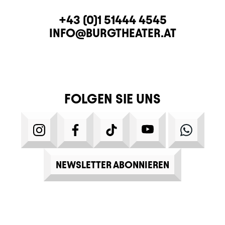
KONTAKT
TELEFON
+43 (0)1 51444 4545
E-MAIL
INFO@BURGTHEATER.AT
FOLGEN SIE UNS
INSTAGRAM
FACEBOOK
TIKTOK
YOUTUBE
WHATS
NEWSLETTER ABONNIEREN