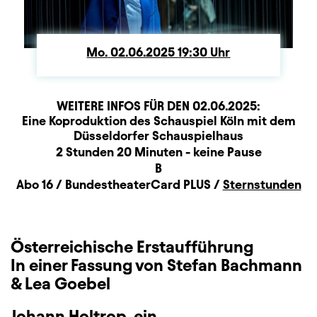
Mo.
Montag
02.06.2025
19:30
Uhr
WEITERE INFOS FÜR DEN
02.06.2025
:
Produktionspartner
Beschreibung
Information
Eine Koproduktion des Schauspiel Köln mit dem
Düsseldorfer Schauspielhaus
Dauer und Pausen
2 Stunden 20 Minuten - keine Pause
Sitzplan
B
Zusatzinformation
Abo 16 / BundestheaterCard PLUS /
Sternstunden
Österreichische Erstaufführung
In einer Fassung von Stefan Bachmann
& Lea Goebel
Johann Holtrop, ein