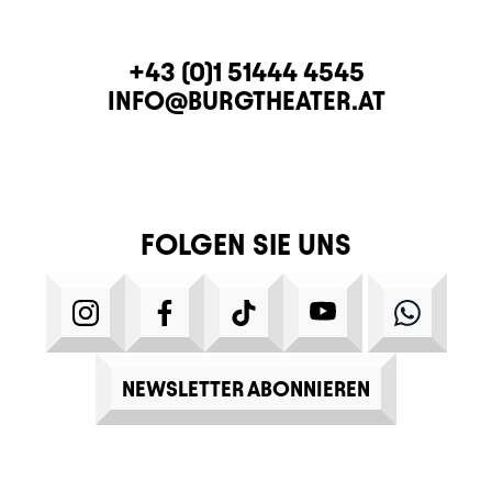
KONTAKT
TELEFON
+43 (0)1 51444 4545
E-MAIL
INFO@BURGTHEATER.AT
FOLGEN SIE UNS
INSTAGRAM
FACEBOOK
TIKTOK
YOUTUBE
WHATS
NEWSLETTER ABONNIEREN