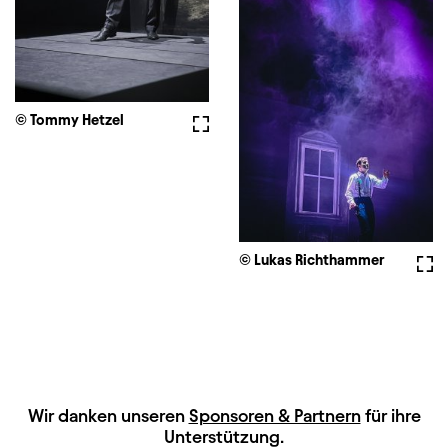
© Tommy Hetzel
Vollbild
© Lukas Richthammer
Voll
HAUPTSPONSOREN
Wir danken unseren
Sponsoren & Partnern
für ihre
Unterstützung.