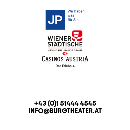
KONTAKT
TELEFON
+43 (0)1 51444 4545
E-MAIL
INFO@BURGTHEATER.AT