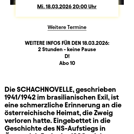
Mi.
Mittwoch
18.03.2026
20:00
Uhr
Weitere Termine
WEITERE INFOS FÜR DEN
18.03.2026
:
Dauer und Pausen
Beschreibung
Information
2 Stunden - keine Pause
Sitzplan
D!
Zusatzinformation
Abo 10
Die SCHACHNOVELLE, geschrieben
1941/1942 im brasilianischen Exil, ist
eine schmerzliche Erinnerung an die
österreichische Heimat, die Zweig
verloren hatte. Eingebettet in die
Geschichte des NS-Aufstiegs in