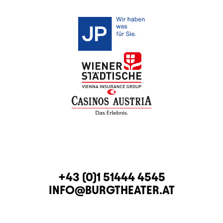
KONTAKT
TELEFON
+43 (0)1 51444 4545
E-MAIL
INFO@BURGTHEATER.AT