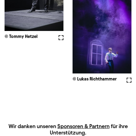
© Tommy Hetzel
Vollbild
© Lukas Richthammer
Voll
HAUPTSPONSOREN
Wir danken unseren
Sponsoren & Partnern
für ihre
Unterstützung.