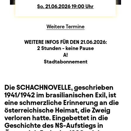
So.
Sonntag
21.06.2026
19:00
Uhr
Weitere Termine
WEITERE INFOS FÜR DEN
21.06.2026
:
Dauer und Pausen
Beschreibung
Information
2 Stunden - keine Pause
Sitzplan
A!
Zusatzinformation
Stadtabonnement
Die SCHACHNOVELLE, geschrieben
1941/1942 im brasilianischen Exil, ist
eine schmerzliche Erinnerung an die
österreichische Heimat, die Zweig
verloren hatte. Eingebettet in die
Geschichte des NS-Aufstiegs in