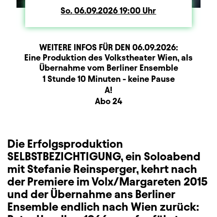
So.
Sonntag
06.09.2026
19:00
Uhr
WEITERE INFOS FÜR DEN
06.09.2026
:
Produktionspartner
Beschreibung
Information
Eine Produktion des Volkstheater Wien, als
Übernahme vom Berliner Ensemble
Dauer und Pausen
1 Stunde 10 Minuten - keine Pause
Sitzplan
A!
Zusatzinformation
Abo 24
Die Erfolgsproduktion
SELBSTBEZICHTIGUNG, ein Soloabend
mit Stefanie Reinsperger, kehrt nach
der Premiere im Volx/Margareten 2015
und der Übernahme ans Berliner
Ensemble endlich nach Wien zurück: