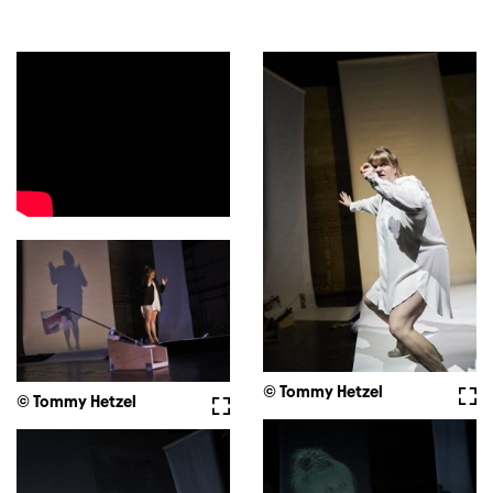
© Tommy Hetzel
Voll
© Tommy Hetzel
Vollbild