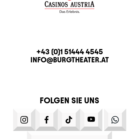
KONTAKT
TELEFON
+43 (0)1 51444 4545
E-MAIL
INFO@BURGTHEATER.AT
FOLGEN SIE UNS
INSTAGRAM
FACEBOOK
TIKTOK
YOUTUBE
WHATS