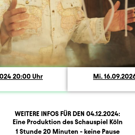
och
2024
20:00
Uhr
Mi.
Mittwoch
16.09.202
WEITERE INFOS FÜR DEN
04.12.2024
:
r
rmation
Eine Produktion des Schauspiel Köln
1 Stunde 20 Minuten - keine Pause