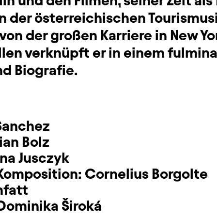
in und den Filmen, seiner Zeit als 
 der österreichischen Tourismus
on der großen Karriere in New Yor
llen verknüpft er in einem fulmin
nd Biografie.
Sanchez
ian Bolz
na Jusczyk
Komposition:
Cornelius Borgolte
nfatt
Dominika Široká