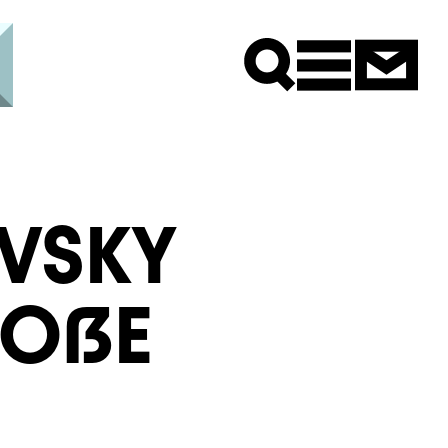
Newsle
VSKY
ROẞE