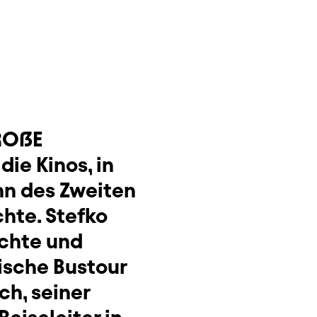
RO
ẞ
E
die Kinos, in
inn des Zweiten
hte. Stefko
ichte und
ische Bustour
ch, seiner