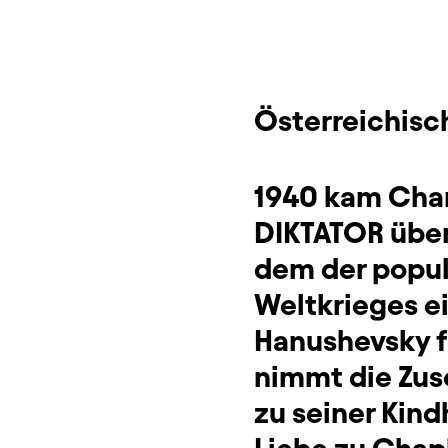
Sitzplan
Zusatzinformation
Österreichisc
1940 kam Char
DIKTATOR über
dem der popula
Weltkrieges e
Hanushevsky f
nimmt die Zus
zu seiner Kind