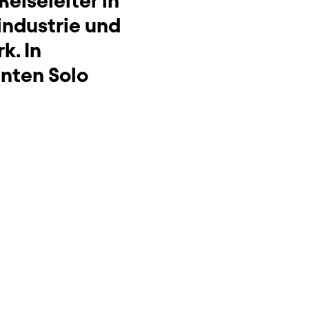
Reiseleiter in
industrie und
k. In
anten Solo