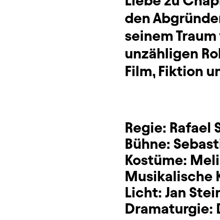
Liebe zu Chapl
den Abgründen
seinem Traum v
unzähligen Ro
Film, Fiktion u
Regie:
Rafael 
Bühne:
Sebast
Kostüme:
Meli
Musikalische 
Licht:
Jan Stei
Dramaturgie: