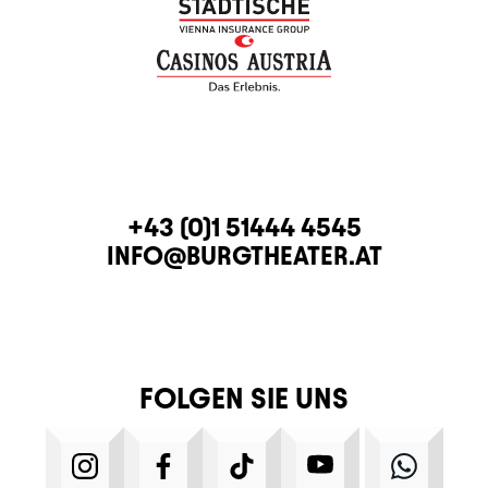
KONTAKT
TELEFON
+43 (0)1 51444 4545
E-MAIL
INFO@BURGTHEATER.AT
FOLGEN SIE UNS
INSTAGRAM
FACEBOOK
TIKTOK
YOUTUBE
WHATS