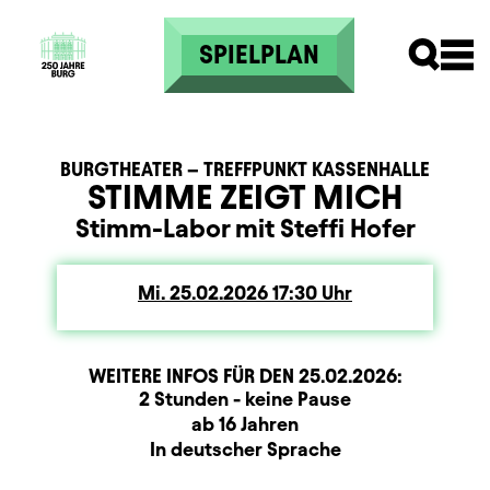
Direkt zum Inhalt
SPIELPLAN
BURGTHEATER – TREFFPUNKT KASSENHALLE
STIMME ZEIGT MICH
Stimm-Labor mit Steffi Hofer
Mi.
Mittwoch
25.02.2026
17:30
Uhr
WEITERE INFOS FÜR DEN
25.02.2026
:
Dauer und Pausen
Beschreibung
Information
2 Stunden - keine Pause
Zusatzinformation
ab 16 Jahren
Sprachbeschreibung
In deutscher Sprache