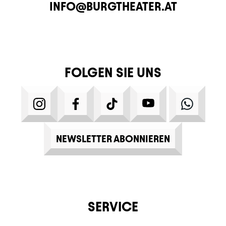
E-MAIL
INFO@BURGTHEATER.AT
FOLGEN SIE UNS
INSTAGRAM
FACEBOOK
TIKTOK
YOUTUBE
WHATS
NEWSLETTER ABONNIEREN
SERVICE