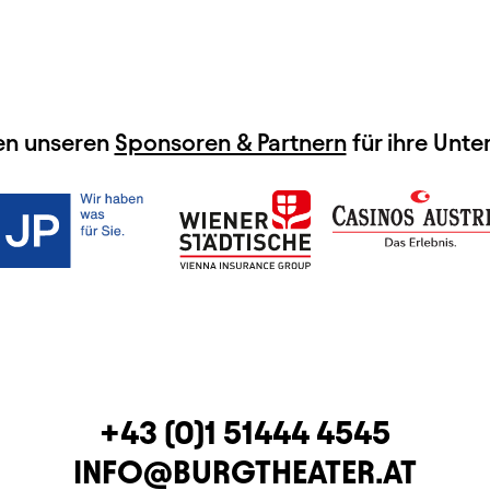
en unseren
Sponsoren & Partnern
für ihre Unte
TELEFON
+43 (0)1 51444 4545
E-MAIL
INFO@BURGTHEATER.AT