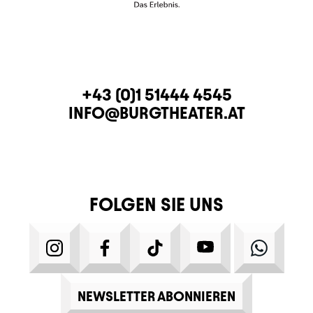
KONTAKT
TELEFON
+43 (0)1 51444 4545
E-MAIL
INFO@BURGTHEATER.AT
FOLGEN SIE UNS
INSTAGRAM
FACEBOOK
TIKTOK
YOUTUBE
WHATS
NEWSLETTER ABONNIEREN