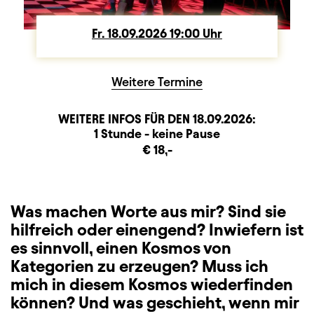
Fr.
Freitag
18.09.2026
19:00
Uhr
Weitere Termine
WEITERE INFOS FÜR DEN
18.09.2026
:
Dauer und Pausen
Beschreibung
Information
1 Stunde - keine Pause
Zusatzinformation
€ 18,-
Was machen Worte aus mir? Sind sie
hilfreich oder einengend? Inwiefern ist
es sinnvoll, einen Kosmos von
Kategorien zu erzeugen? Muss ich
mich in diesem Kosmos wiederfinden
können? Und was geschieht, wenn mir