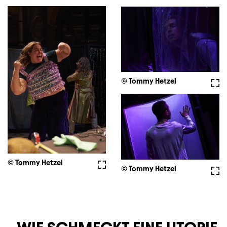
© Tommy Hetzel
Voll
© Tommy Hetzel
Vollbild
© Tommy Hetzel
Voll