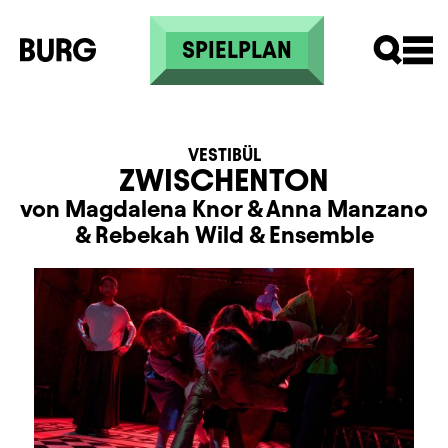
Direkt zum Inhalt
SPIELPLAN
VESTIBÜL
ZWISCHENTON
von Magdalena Knor
&
Anna Manzano
&
Rebekah Wild
&
Ensemble