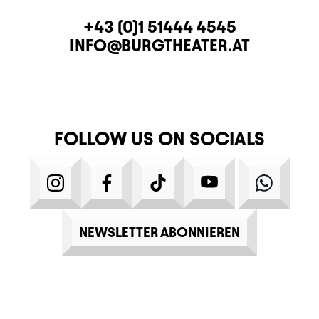
CONTACT
TELEPHONE
+43 (0)1 51444 4545
E-MAIL
INFO@BURGTHEATER.AT
FOLLOW US ON SOCIALS
INSTAGRAM
FACEBOOK
TIKTOK
YOUTUBE
WHATS
NEWSLETTER ABONNIEREN