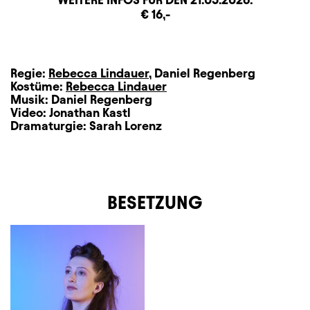
Zusatzinformation
Beschreibung
Information
€ 16,-
Regie:
Rebecca Lindauer
,
Daniel Regenberg
Kostüme:
Rebecca Lindauer
Musik:
Daniel Regenberg
Video:
Jonathan Kastl
Dramaturgie:
Sarah Lorenz
BESETZUNG