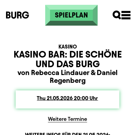
Skip to main content
SPIELPLAN
KASINO
KASINO BAR: DIE SCHÖNE
UND DAS BURG
von Rebecca Lindauer
&
Daniel
Regenberg
Thu
Thursday
21.05.2026
20:00
Uhr
Weitere Termine
WEITERE INFOS FÜR DEN
21.05.2026
: