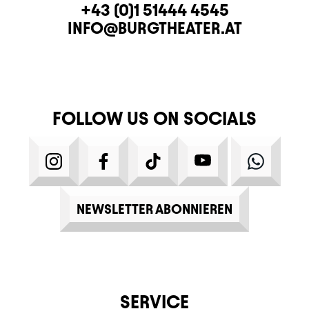
CONTACT
TELEPHONE
+43 (0)1 51444 4545
E-MAIL
INFO@BURGTHEATER.AT
FOLLOW US ON SOCIALS
INSTAGRAM
FACEBOOK
TIKTOK
YOUTUBE
WHATS
NEWSLETTER ABONNIEREN
SERVICE