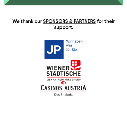
HAUPTSPONSOREN
We thank our
SPONSORS & PARTNERS
for their
support.