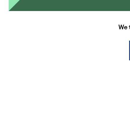
HAUPTSPONSOREN
We 
CONTACT