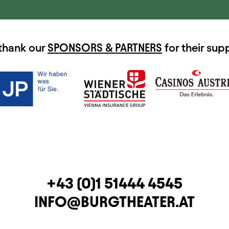
thank our
SPONSORS & PARTNERS
for their sup
TELEPHONE
+43 (0)1 51444 4545
E-MAIL
INFO@BURGTHEATER.AT