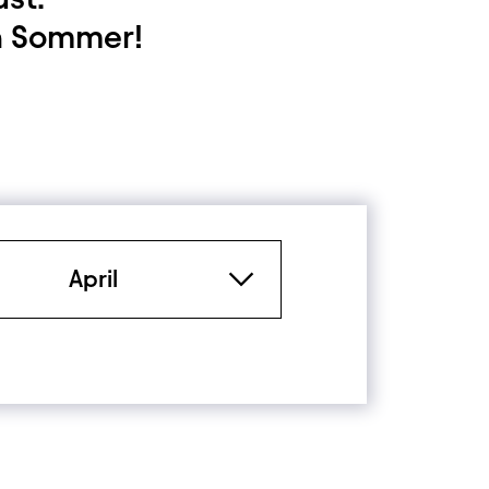
n Sommer!
Period
April