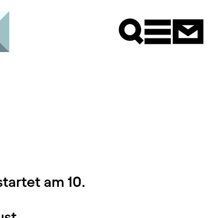
Newsle
tartet am 10.
st.