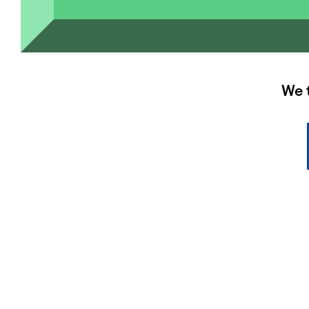
HAUPTSPONSOREN
We 
CONTACT