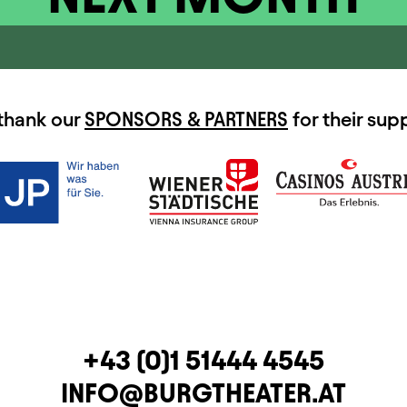
thank our
SPONSORS & PARTNERS
for their sup
TELEPHONE
+43 (0)1 51444 4545
E-MAIL
INFO@BURGTHEATER.AT