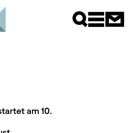
Newsle
tartet am 10.
st.