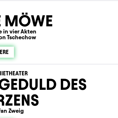
E MÖWE
 in vier Akten
on Tschechow
ERE
IETHEATER
GEDULD DES
RZENS
fan Zweig