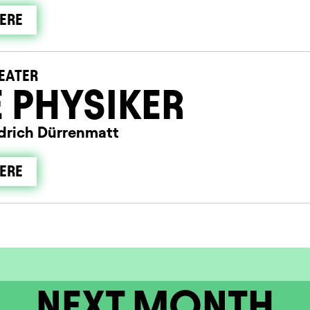
ERE
EATER
E PHYSIKER
edrich Dürrenmatt
ERE
NEXT MONTH