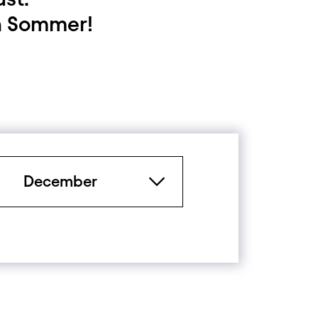
n Sommer!
Period
December